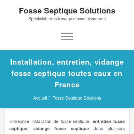
Skip
Fosse Septique Solutions
to
content
Spécialiste des travaux d'assainissement
Afficher/masquer
la
navigation
Installation, entretien, vidange
fosse septique toutes eaux en
France
Accueil
Fosse Septique Solutions
Entreprise installation de fosse septique,
entretien fosse
septique
,
vidange fosse septique
dans plusieurs