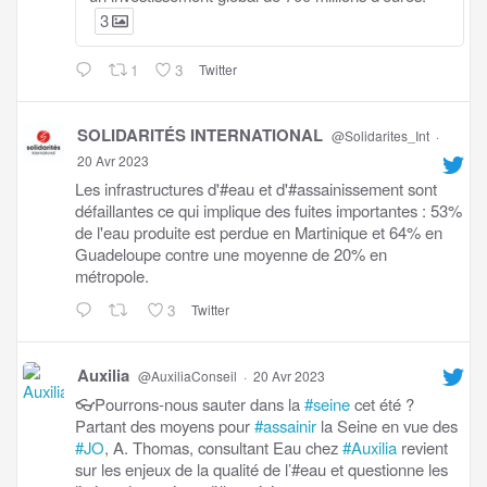
3
1
3
Twitter
SOLIDARITÉS INTERNATIONAL
@Solidarites_Int
·
20 Avr 2023
Les infrastructures d'#eau et d'#assainissement sont
défaillantes ce qui implique des fuites importantes : 53%
de l'eau produite est perdue en Martinique et 64% en
Guadeloupe contre une moyenne de 20% en
métropole.
3
Twitter
Auxilia
@AuxiliaConseil
·
20 Avr 2023
👓Pourrons-nous sauter dans la
#seine
cet été ?
Partant des moyens pour
#assainir
la Seine en vue des
#JO
, A. Thomas, consultant Eau chez
#Auxilia
revient
sur les enjeux de la qualité de l’#eau et questionne les