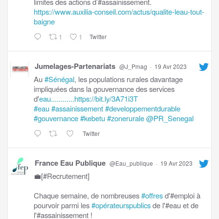
limites des actions d’#assainissement.
https://www.auxilia-conseil.com/actus/qualite-leau-tout-
baigne
1
1
Twitter
Jumelages-Partenariats
@J_Pmag
·
19 Avr 2023
Au
#Sénégal
, les populations rurales davantage
impliquées dans la gouvernance des services
d'
eau............https://bit.ly/3A71i3T
#eau
#assainissement
#developpementdurable
#gouvernance
#kebetu
#zonerurale
@PR_Senegal
Twitter
France Eau Publique
@Eau_publique
·
19 Avr 2023
💼[#Recrutement]
Chaque semaine, de nombreuses
#offres
d'#emploi à
pourvoir parmi les
#opérateurspublics
de l'#eau et de
l'#assainissement !