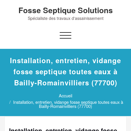
Skip
Fosse Septique Solutions
to
content
Spécialiste des travaux d'assainissement
Afficher/masquer
la
navigation
Installation, entretien, vidange
fosse septique toutes eaux à
Bailly-Romainvilliers (77700)
Accueil
Installation, entretien, vidange fosse septique toutes eaux à
Bailly-Romainvilliers (77700)
Installation, entretien, vidange fosse