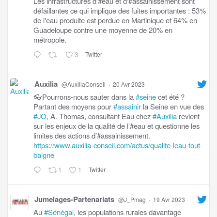
Les infrastructures d'#eau et d'#assainissement sont
défaillantes ce qui implique des fuites importantes : 53%
de l'eau produite est perdue en Martinique et 64% en
Guadeloupe contre une moyenne de 20% en
métropole.
3
Twitter
Auxilia
@AuxiliaConseil
·
20 Avr 2023
👓Pourrons-nous sauter dans la
#seine
cet été ?
Partant des moyens pour
#assainir
la Seine en vue des
#JO
, A. Thomas, consultant Eau chez
#Auxilia
revient
sur les enjeux de la qualité de l’#eau et questionne les
limites des actions d’#assainissement.
https://www.auxilia-conseil.com/actus/qualite-leau-tout-
baigne
1
1
Twitter
Jumelages-Partenariats
@J_Pmag
·
19 Avr 2023
Au
#Sénégal
, les populations rurales davantage