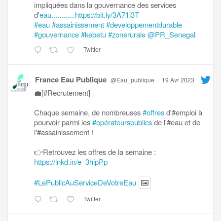
impliquées dans la gouvernance des services
d'
eau............https://bit.ly/3A71i3T
#eau
#assainissement
#developpementdurable
#gouvernance
#kebetu
#zonerurale
@PR_Senegal
Twitter
France Eau Publique
@Eau_publique
·
19 Avr 2023
💼[#Recrutement]
Chaque semaine, de nombreuses
#offres
d'#emploi à
pourvoir parmi les
#opérateurspublics
de l'#eau et de
l'#assainissement !
👉Retrouvez les offres de la semaine :
https://lnkd.in/e_3hipPp
#LePublicAuServiceDeVotreEau
Twitter