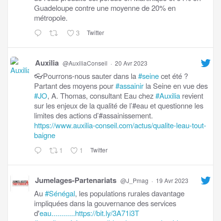
Guadeloupe contre une moyenne de 20% en
métropole.
3
Twitter
Auxilia
@AuxiliaConseil
·
20 Avr 2023
👓Pourrons-nous sauter dans la
#seine
cet été ?
Partant des moyens pour
#assainir
la Seine en vue des
#JO
, A. Thomas, consultant Eau chez
#Auxilia
revient
sur les enjeux de la qualité de l’#eau et questionne les
limites des actions d’#assainissement.
https://www.auxilia-conseil.com/actus/qualite-leau-tout-
baigne
1
1
Twitter
Jumelages-Partenariats
@J_Pmag
·
19 Avr 2023
Au
#Sénégal
, les populations rurales davantage
impliquées dans la gouvernance des services
d'
eau............https://bit.ly/3A71i3T