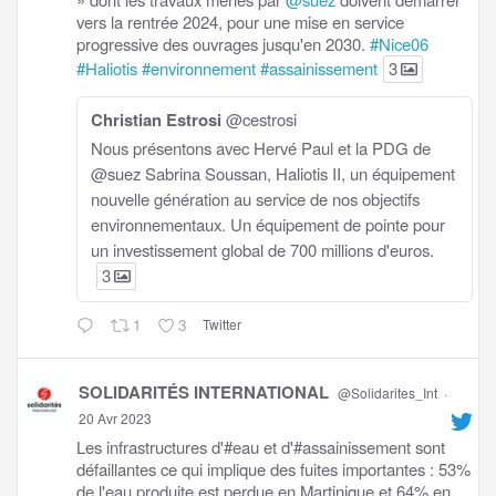
vers la rentrée 2024, pour une mise en service
progressive des ouvrages jusqu'en 2030.
#Nice06
#Haliotis
#environnement
#assainissement
3
Christian Estrosi
@cestrosi
Nous présentons avec Hervé Paul et la PDG de
@suez Sabrina Soussan, Haliotis II, un équipement
nouvelle génération au service de nos objectifs
environnementaux. Un équipement de pointe pour
un investissement global de 700 millions d'euros.
3
1
3
Twitter
SOLIDARITÉS INTERNATIONAL
@Solidarites_Int
·
20 Avr 2023
Les infrastructures d'#eau et d'#assainissement sont
défaillantes ce qui implique des fuites importantes : 53%
de l'eau produite est perdue en Martinique et 64% en