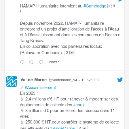
HAMAP-Humanitaire intervient au
#Cambodge
🇰🇭
!
Depuis novembre 2022, HAMAP-Humanitaire
entreprend un projet d’amélioration de l’accès à l’#eau
et à l’#assainissement dans les communes de Reaka et
Tang Krasov.
En collaboration avec nos partenaires locaux
(Rainwater Cambodia).
3
Twitter
Val-de-Marne
@valdemarne_94
·
19 Avr 2023
✅
#Assainissement
En 2023 :
💧 2,4 millions d'€ HT pour rénover & moderniser des
équipements de collecte des
#eaux
💧 8 millions d'€ pour améliorer les réseaux dans 11
villes
💧 250.000 € HT pour contrôler le système de collecte
des effluents du
#ValdeMarne
.
2