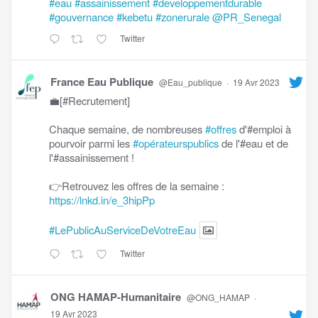
#eau
#assainissement
#developpementdurable
#gouvernance
#kebetu
#zonerurale
@PR_Senegal
Twitter
France Eau Publique
@Eau_publique
·
19 Avr 2023
💼[#Recrutement]
Chaque semaine, de nombreuses
#offres
d'#emploi à
pourvoir parmi les
#opérateurspublics
de l'#eau et de
l'#assainissement !
👉Retrouvez les offres de la semaine :
https://lnkd.in/e_3hipPp
#LePublicAuServiceDeVotreEau
Twitter
ONG HAMAP-Humanitaire
@ONG_HAMAP
·
19 Avr 2023