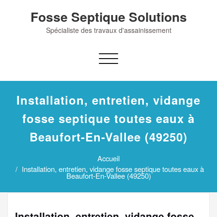
Skip
Fosse Septique Solutions
to
content
Spécialiste des travaux d'assainissement
Afficher/masquer
la
navigation
Installation, entretien, vidange
fosse septique toutes eaux à
Beaufort-En-Vallee (49250)
Accueil
Installation, entretien, vidange fosse septique toutes eaux à
Beaufort-En-Vallee (49250)
Installation, entretien, vidange fosse