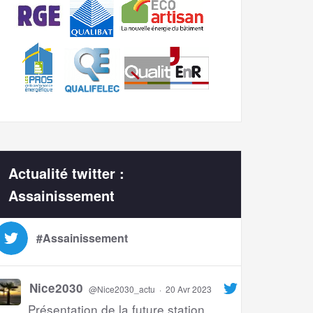
Actualité twitter :
Assainissement
#Assainissement
Nice2030
@Nice2030_actu
·
20 Avr 2023
Présentation de la future station