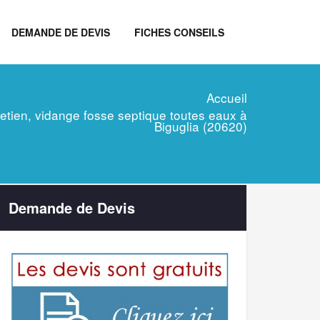
DEMANDE DE DEVIS
FICHES CONSEILS
Accueil
tretien, vidange fosse septique toutes eaux à
Biguglia (20620)
Demande de Devis