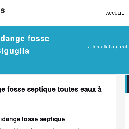
ns
ACCUEIL
vidange fosse
Installation, en
Biguglia
nge fosse septique toutes eaux à
vidange fosse septique