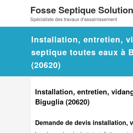
Skip
Fosse Septique Solutio
to
Spécialiste des travaux d'assainissement
content
Installation, entretien, 
septique toutes eaux à 
(20620)
Installation, entretien, vida
Biguglia (20620)
Demande de devis installation, 