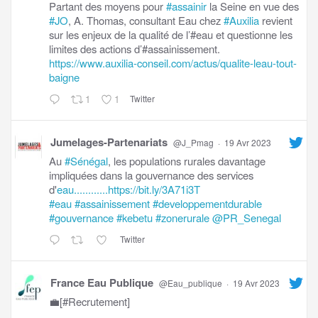
Partant des moyens pour
#assainir
la Seine en vue des
#JO
, A. Thomas, consultant Eau chez
#Auxilia
revient
sur les enjeux de la qualité de l’#eau et questionne les
limites des actions d’#assainissement.
https://www.auxilia-conseil.com/actus/qualite-leau-tout-
baigne
1
1
Twitter
Jumelages-Partenariats
@J_Pmag
·
19 Avr 2023
Au
#Sénégal
, les populations rurales davantage
impliquées dans la gouvernance des services
d'
eau............https://bit.ly/3A71i3T
#eau
#assainissement
#developpementdurable
#gouvernance
#kebetu
#zonerurale
@PR_Senegal
Twitter
France Eau Publique
@Eau_publique
·
19 Avr 2023
💼[#Recrutement]