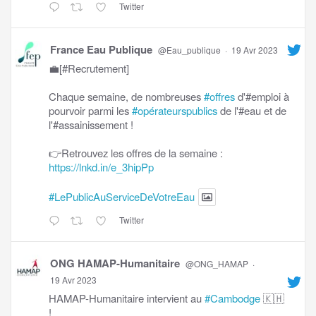
Twitter
France Eau Publique
@Eau_publique
·
19 Avr 2023
💼[#Recrutement]
Chaque semaine, de nombreuses
#offres
d'#emploi à
pourvoir parmi les
#opérateurspublics
de l'#eau et de
l'#assainissement !
👉Retrouvez les offres de la semaine :
https://lnkd.in/e_3hipPp
#LePublicAuServiceDeVotreEau
Twitter
ONG HAMAP-Humanitaire
@ONG_HAMAP
·
19 Avr 2023
HAMAP-Humanitaire intervient au
#Cambodge
🇰🇭
!