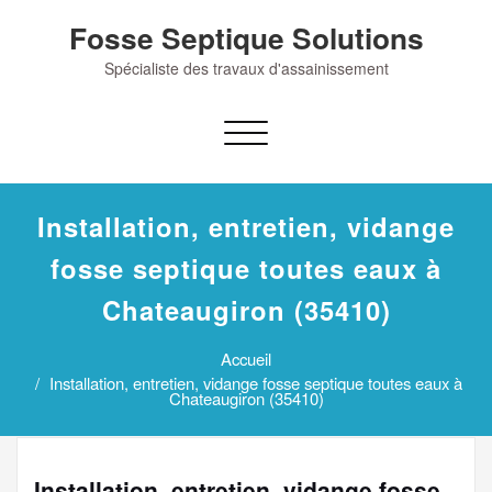
Skip
Fosse Septique Solutions
to
content
Spécialiste des travaux d'assainissement
Afficher/masquer
la
navigation
Installation, entretien, vidange
fosse septique toutes eaux à
Chateaugiron (35410)
Accueil
Installation, entretien, vidange fosse septique toutes eaux à
Chateaugiron (35410)
Installation, entretien, vidange fosse