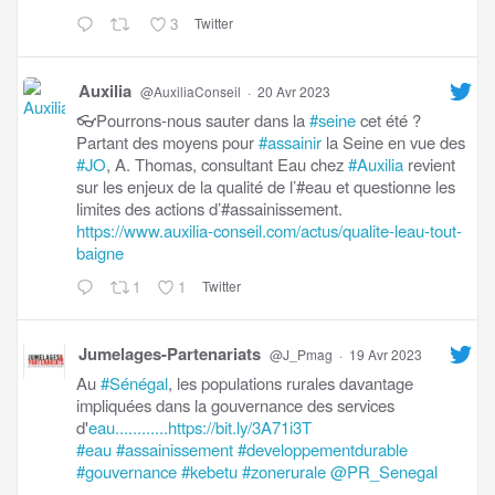
3
Twitter
Auxilia
@AuxiliaConseil
·
20 Avr 2023
👓Pourrons-nous sauter dans la
#seine
cet été ?
Partant des moyens pour
#assainir
la Seine en vue des
#JO
, A. Thomas, consultant Eau chez
#Auxilia
revient
sur les enjeux de la qualité de l’#eau et questionne les
limites des actions d’#assainissement.
https://www.auxilia-conseil.com/actus/qualite-leau-tout-
baigne
1
1
Twitter
Jumelages-Partenariats
@J_Pmag
·
19 Avr 2023
Au
#Sénégal
, les populations rurales davantage
impliquées dans la gouvernance des services
d'
eau............https://bit.ly/3A71i3T
#eau
#assainissement
#developpementdurable
#gouvernance
#kebetu
#zonerurale
@PR_Senegal