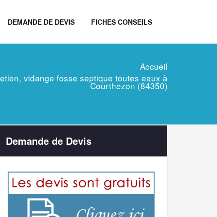
DEMANDE DE DEVIS
FICHES CONSEILS
Accueil
tretien, vidange fosse septique toutes eaux à
Courthezon (84350)
Demande de Devis