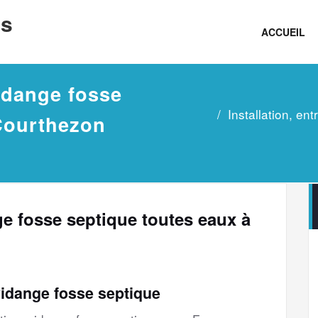
ns
ACCUEIL
vidange fosse
Installation, en
Courthezon
nge fosse septique toutes eaux à
vidange fosse septique