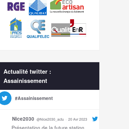
Actualité twitter :
Assainissement
#Assainissement
Nice2030
@Nice2030_actu
·
20 Avr 2023
Présentation de la future station