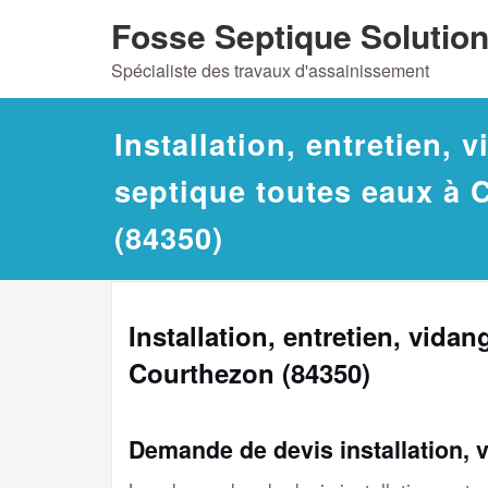
Skip
Fosse Septique Solutio
to
Spécialiste des travaux d'assainissement
content
Installation, entretien, 
septique toutes eaux à 
(84350)
Installation, entretien, vida
Courthezon (84350)
Demande de devis installation, 