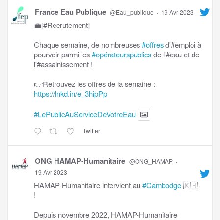
France Eau Publique
@Eau_publique
·
19 Avr 2023
💼[#Recrutement]
Chaque semaine, de nombreuses
#offres
d'#emploi à
pourvoir parmi les
#opérateurspublics
de l'#eau et de
l'#assainissement !
👉Retrouvez les offres de la semaine :
https://lnkd.in/e_3hipPp
#LePublicAuServiceDeVotreEau
Twitter
ONG HAMAP-Humanitaire
@ONG_HAMAP
·
19 Avr 2023
HAMAP-Humanitaire intervient au
#Cambodge
🇰🇭
!
Depuis novembre 2022, HAMAP-Humanitaire