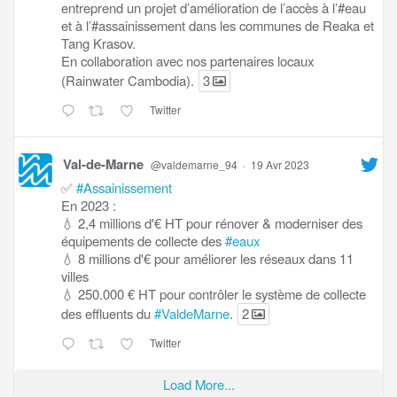
entreprend un projet d’amélioration de l’accès à l’#eau
et à l’#assainissement dans les communes de Reaka et
Tang Krasov.
En collaboration avec nos partenaires locaux
(Rainwater Cambodia).
3
Twitter
Val-de-Marne
@valdemarne_94
·
19 Avr 2023
✅
#Assainissement
En 2023 :
💧 2,4 millions d'€ HT pour rénover & moderniser des
équipements de collecte des
#eaux
💧 8 millions d'€ pour améliorer les réseaux dans 11
villes
💧 250.000 € HT pour contrôler le système de collecte
des effluents du
#ValdeMarne
.
2
Twitter
Load More...