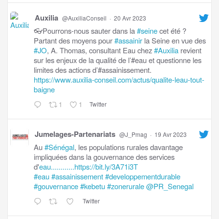
Auxilia
@AuxiliaConseil
·
20 Avr 2023
👓Pourrons-nous sauter dans la
#seine
cet été ?
Partant des moyens pour
#assainir
la Seine en vue des
#JO
, A. Thomas, consultant Eau chez
#Auxilia
revient
sur les enjeux de la qualité de l’#eau et questionne les
limites des actions d’#assainissement.
https://www.auxilia-conseil.com/actus/qualite-leau-tout-
baigne
1
1
Twitter
Jumelages-Partenariats
@J_Pmag
·
19 Avr 2023
Au
#Sénégal
, les populations rurales davantage
impliquées dans la gouvernance des services
d'
eau............https://bit.ly/3A71i3T
#eau
#assainissement
#developpementdurable
#gouvernance
#kebetu
#zonerurale
@PR_Senegal
Twitter