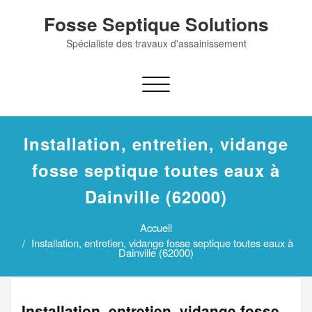
Skip
Fosse Septique Solutions
to
content
Spécialiste des travaux d'assainissement
Afficher/masquer
la
navigation
Installation, entretien, vidange
fosse septique toutes eaux à
Dainville (62000)
Accueil
Installation, entretien, vidange fosse septique toutes eaux à
Dainville (62000)
Installation, entretien, vidange fosse