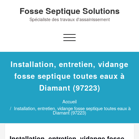
Skip
Fosse Septique Solutions
to
content
Spécialiste des travaux d'assainissement
Afficher/masquer
la
navigation
Installation, entretien, vidange
fosse septique toutes eaux à
Diamant (97223)
Accueil
Installation, entretien, vidange fosse septique toutes eaux à
Diamant (97223)
Installation, entretien, vidange fosse