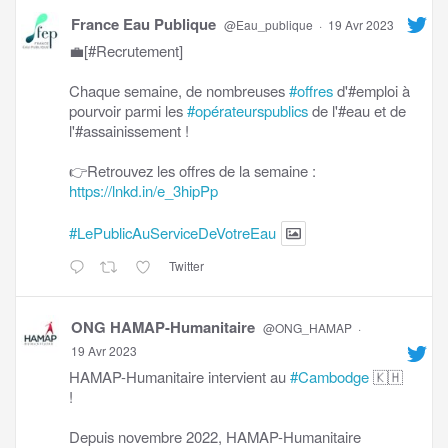
France Eau Publique
@Eau_publique
·
19 Avr 2023
💼[#Recrutement]
Chaque semaine, de nombreuses
#offres
d'#emploi à
pourvoir parmi les
#opérateurspublics
de l'#eau et de
l'#assainissement !
👉Retrouvez les offres de la semaine :
https://lnkd.in/e_3hipPp
#LePublicAuServiceDeVotreEau
Twitter
ONG HAMAP-Humanitaire
@ONG_HAMAP
·
19 Avr 2023
HAMAP-Humanitaire intervient au
#Cambodge
🇰🇭
!
Depuis novembre 2022, HAMAP-Humanitaire