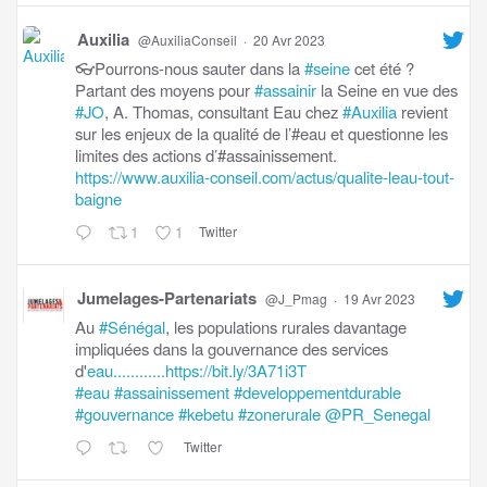
Auxilia
@AuxiliaConseil
·
20 Avr 2023
👓Pourrons-nous sauter dans la
#seine
cet été ?
Partant des moyens pour
#assainir
la Seine en vue des
#JO
, A. Thomas, consultant Eau chez
#Auxilia
revient
sur les enjeux de la qualité de l’#eau et questionne les
limites des actions d’#assainissement.
https://www.auxilia-conseil.com/actus/qualite-leau-tout-
baigne
1
1
Twitter
Jumelages-Partenariats
@J_Pmag
·
19 Avr 2023
Au
#Sénégal
, les populations rurales davantage
impliquées dans la gouvernance des services
d'
eau............https://bit.ly/3A71i3T
#eau
#assainissement
#developpementdurable
#gouvernance
#kebetu
#zonerurale
@PR_Senegal
Twitter