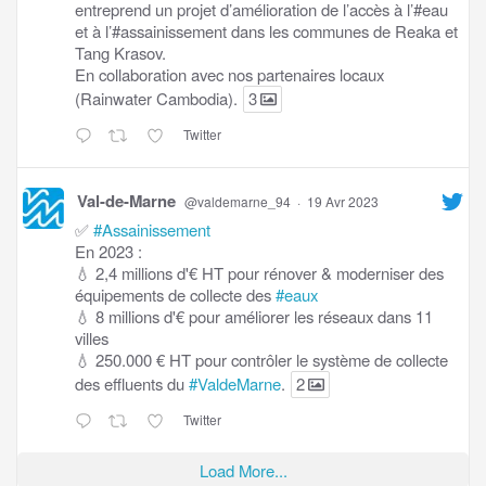
entreprend un projet d’amélioration de l’accès à l’#eau
et à l’#assainissement dans les communes de Reaka et
Tang Krasov.
En collaboration avec nos partenaires locaux
(Rainwater Cambodia).
3
Twitter
Val-de-Marne
@valdemarne_94
·
19 Avr 2023
✅
#Assainissement
En 2023 :
💧 2,4 millions d'€ HT pour rénover & moderniser des
équipements de collecte des
#eaux
💧 8 millions d'€ pour améliorer les réseaux dans 11
villes
💧 250.000 € HT pour contrôler le système de collecte
des effluents du
#ValdeMarne
.
2
Twitter
Load More...