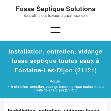
Skip
Fosse Septique Solutions
to
content
Spécialiste des travaux d'assainissement
Afficher/masquer
la
navigation
Installation, entretien, vidange
fosse septique toutes eaux à
Fontaine-Les-Dijon (21121)
Accueil
Installation, entretien, vidange fosse septique toutes eaux à
Fontaine-Les-Dijon (21121)
Installation, entretien, vidange fosse