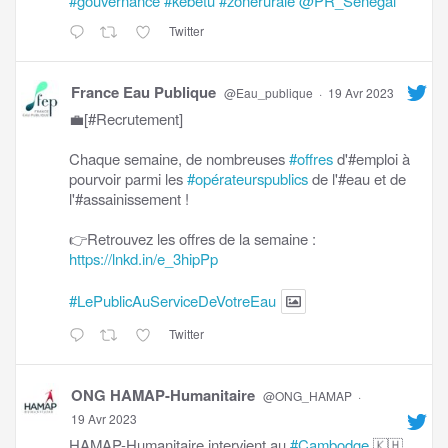
#gouvernance
#kebetu
#zonerurale
@PR_Senegal
Twitter
France Eau Publique
@Eau_publique
·
19 Avr 2023
💼[#Recrutement]
Chaque semaine, de nombreuses
#offres
d'#emploi à
pourvoir parmi les
#opérateurspublics
de l'#eau et de
l'#assainissement !
👉Retrouvez les offres de la semaine :
https://lnkd.in/e_3hipPp
#LePublicAuServiceDeVotreEau
Twitter
ONG HAMAP-Humanitaire
@ONG_HAMAP
·
19 Avr 2023
HAMAP-Humanitaire intervient au
#Cambodge
🇰🇭