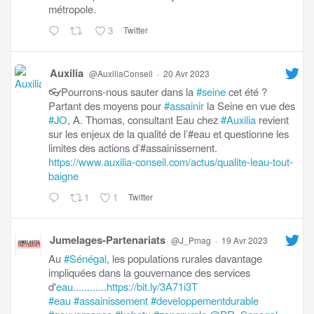
métropole.
3
Twitter
Auxilia
@AuxiliaConseil
·
20 Avr 2023
👓Pourrons-nous sauter dans la
#seine
cet été ?
Partant des moyens pour
#assainir
la Seine en vue des
#JO
, A. Thomas, consultant Eau chez
#Auxilia
revient
sur les enjeux de la qualité de l’#eau et questionne les
limites des actions d’#assainissement.
https://www.auxilia-conseil.com/actus/qualite-leau-tout-
baigne
1
1
Twitter
Jumelages-Partenariats
@J_Pmag
·
19 Avr 2023
Au
#Sénégal
, les populations rurales davantage
impliquées dans la gouvernance des services
d'
eau............https://bit.ly/3A71i3T
#eau
#assainissement
#developpementdurable