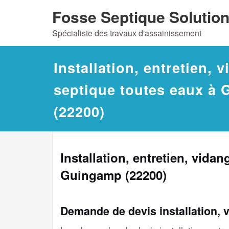
Skip
Fosse Septique Solutio
to
Spécialiste des travaux d'assainissement
content
Installation, entretien, 
septique toutes eaux à
(22200)
Installation, entretien, vida
Guingamp (22200)
Demande de devis installation, 