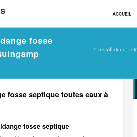
ns
ACCUEIL
vidange fosse
Installation, en
 Guingamp
nge fosse septique toutes eaux à
vidange fosse septique