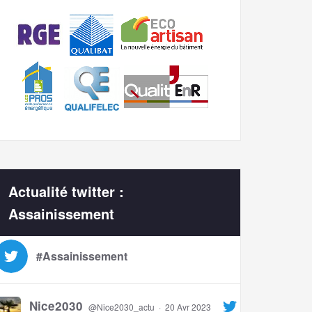
Actualité twitter :
Assainissement
#Assainissement
Nice2030
@Nice2030_actu
·
20 Avr 2023