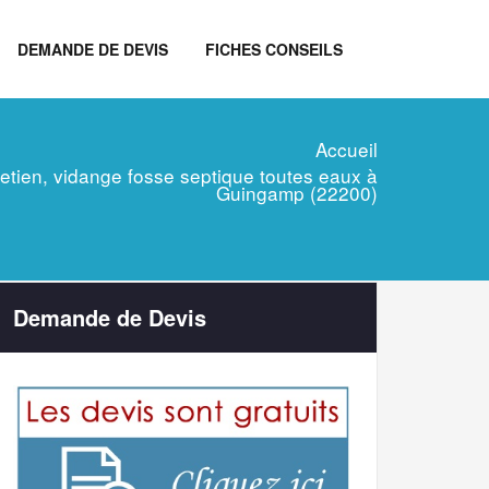
DEMANDE DE DEVIS
FICHES CONSEILS
Accueil
tretien, vidange fosse septique toutes eaux à
Guingamp (22200)
Demande de Devis