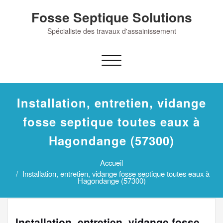
Skip
Fosse Septique Solutions
to
content
Spécialiste des travaux d'assainissement
Afficher/masquer
la
navigation
Installation, entretien, vidange
fosse septique toutes eaux à
Hagondange (57300)
Accueil
Installation, entretien, vidange fosse septique toutes eaux à
Hagondange (57300)
Installation, entretien, vidange fosse