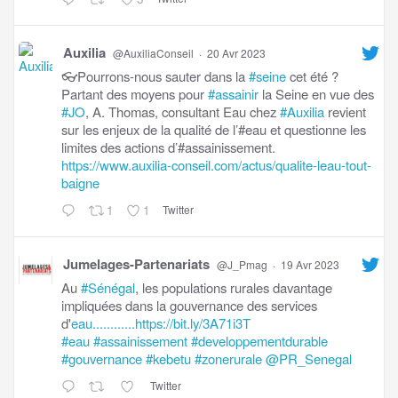
Auxilia
@AuxiliaConseil
·
20 Avr 2023
👓Pourrons-nous sauter dans la
#seine
cet été ?
Partant des moyens pour
#assainir
la Seine en vue des
#JO
, A. Thomas, consultant Eau chez
#Auxilia
revient
sur les enjeux de la qualité de l’#eau et questionne les
limites des actions d’#assainissement.
https://www.auxilia-conseil.com/actus/qualite-leau-tout-
baigne
1
1
Twitter
Jumelages-Partenariats
@J_Pmag
·
19 Avr 2023
Au
#Sénégal
, les populations rurales davantage
impliquées dans la gouvernance des services
d'
eau............https://bit.ly/3A71i3T
#eau
#assainissement
#developpementdurable
#gouvernance
#kebetu
#zonerurale
@PR_Senegal
Twitter