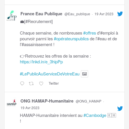
France Eau Publique
@Eau_publique
·
19 Avr 2023
💼[#Recrutement]
Chaque semaine, de nombreuses
#offres
d'#emploi à
pourvoir parmi les
#opérateurspublics
de l'#eau et de
l'#assainissement !
👉Retrouvez les offres de la semaine :
https://lnkd.in/e_3hipPp
#LePublicAuServiceDeVotreEau
Twitter
ONG HAMAP-Humanitaire
@ONG_HAMAP
·
19 Avr 2023
HAMAP-Humanitaire intervient au
#Cambodge
🇰🇭
!