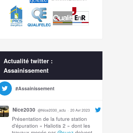
Actualité twitter :
Assainissement
#Assainissement
Nice2030
@Nice2030_actu
·
20 Avr 2023
Présentation de la future station
d'épuration « Haliotis 2 » dont les
travaux menés par
@suez
doivent