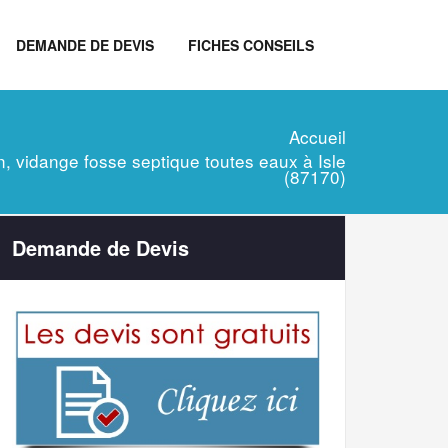
DEMANDE DE DEVIS
FICHES CONSEILS
Accueil
ien, vidange fosse septique toutes eaux à Isle
(87170)
Demande de Devis