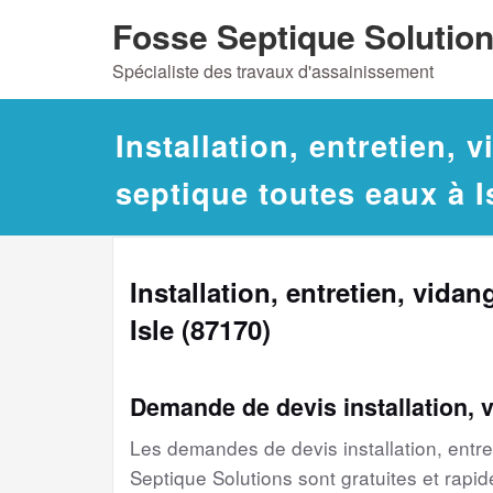
Skip
Fosse Septique Solutio
to
Spécialiste des travaux d'assainissement
content
Installation, entretien, 
septique toutes eaux à I
Installation, entretien, vida
Isle (87170)
Demande de devis installation, 
Les demandes de devis installation, entr
Septique Solutions sont gratuites et rapide