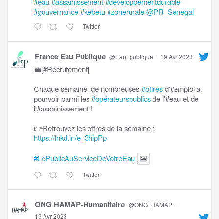
#eau
#assainissement
#developpementdurable
#gouvernance
#kebetu
#zonerurale
@PR_Senegal
Twitter
France Eau Publique
@Eau_publique
·
19 Avr 2023
💼[#Recrutement]
Chaque semaine, de nombreuses
#offres
d'#emploi à
pourvoir parmi les
#opérateurspublics
de l'#eau et de
l'#assainissement !
👉Retrouvez les offres de la semaine :
https://lnkd.in/e_3hipPp
#LePublicAuServiceDeVotreEau
Twitter
ONG HAMAP-Humanitaire
@ONG_HAMAP
·
19 Avr 2023