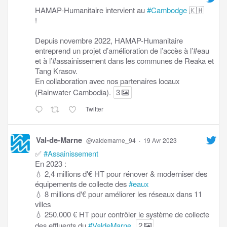
HAMAP-Humanitaire intervient au
#Cambodge
🇰🇭
!
Depuis novembre 2022, HAMAP-Humanitaire
entreprend un projet d’amélioration de l’accès à l’#eau
et à l’#assainissement dans les communes de Reaka et
Tang Krasov.
En collaboration avec nos partenaires locaux
(Rainwater Cambodia).
3
Twitter
Val-de-Marne
@valdemarne_94
·
19 Avr 2023
✅
#Assainissement
En 2023 :
💧 2,4 millions d'€ HT pour rénover & moderniser des
équipements de collecte des
#eaux
💧 8 millions d'€ pour améliorer les réseaux dans 11
villes
💧 250.000 € HT pour contrôler le système de collecte
des effluents du
#ValdeMarne
.
2