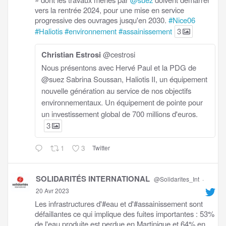
vers la rentrée 2024, pour une mise en service
progressive des ouvrages jusqu'en 2030.
#Nice06
#Haliotis
#environnement
#assainissement
3
Christian Estrosi
@cestrosi
Nous présentons avec Hervé Paul et la PDG de
@suez Sabrina Soussan, Haliotis II, un équipement
nouvelle génération au service de nos objectifs
environnementaux. Un équipement de pointe pour
un investissement global de 700 millions d'euros.
3
1
3
Twitter
SOLIDARITÉS INTERNATIONAL
@Solidarites_Int
·
20 Avr 2023
Les infrastructures d'#eau et d'#assainissement sont
défaillantes ce qui implique des fuites importantes : 53%
de l'eau produite est perdue en Martinique et 64% en