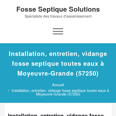
Skip
Fosse Septique Solutions
to
content
Spécialiste des travaux d'assainissement
Afficher/masquer
la
navigation
Installation, entretien, vidange
fosse septique toutes eaux à
Moyeuvre-Grande (57250)
Accueil
Installation, entretien, vidange fosse septique toutes eaux à
Moyeuvre-Grande (57250)
Installation, entretien, vidange fosse