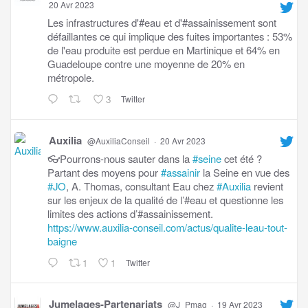
20 Avr 2023
Les infrastructures d'#eau et d'#assainissement sont
défaillantes ce qui implique des fuites importantes : 53%
de l'eau produite est perdue en Martinique et 64% en
Guadeloupe contre une moyenne de 20% en
métropole.
3
Twitter
Auxilia
@AuxiliaConseil
·
20 Avr 2023
👓Pourrons-nous sauter dans la
#seine
cet été ?
Partant des moyens pour
#assainir
la Seine en vue des
#JO
, A. Thomas, consultant Eau chez
#Auxilia
revient
sur les enjeux de la qualité de l’#eau et questionne les
limites des actions d’#assainissement.
https://www.auxilia-conseil.com/actus/qualite-leau-tout-
baigne
1
1
Twitter
Jumelages-Partenariats
@J_Pmag
·
19 Avr 2023