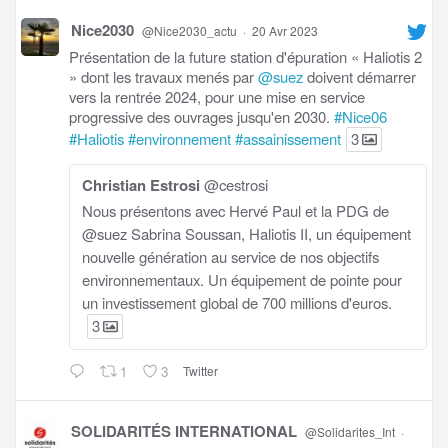
Nice2030
@Nice2030_actu
·
20 Avr 2023
Présentation de la future station d'épuration « Haliotis 2
» dont les travaux menés par
@suez
doivent démarrer
vers la rentrée 2024, pour une mise en service
progressive des ouvrages jusqu'en 2030.
#Nice06
#Haliotis
#environnement
#assainissement
3
Christian Estrosi
@cestrosi
Nous présentons avec Hervé Paul et la PDG de
@suez Sabrina Soussan, Haliotis II, un équipement
nouvelle génération au service de nos objectifs
environnementaux. Un équipement de pointe pour
un investissement global de 700 millions d'euros.
3
1
3
Twitter
SOLIDARITÉS INTERNATIONAL
@Solidarites_Int
·