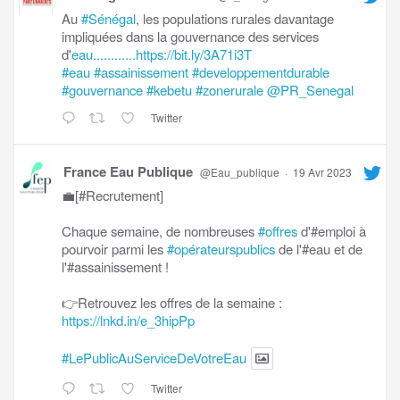
Au
#Sénégal
, les populations rurales davantage
impliquées dans la gouvernance des services
d'
eau............https://bit.ly/3A71i3T
#eau
#assainissement
#developpementdurable
#gouvernance
#kebetu
#zonerurale
@PR_Senegal
Twitter
France Eau Publique
@Eau_publique
·
19 Avr 2023
💼[#Recrutement]
Chaque semaine, de nombreuses
#offres
d'#emploi à
pourvoir parmi les
#opérateurspublics
de l'#eau et de
l'#assainissement !
👉Retrouvez les offres de la semaine :
https://lnkd.in/e_3hipPp
#LePublicAuServiceDeVotreEau
Twitter