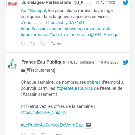
Jumelages-Partenariats
@J_Pmag
·
19 Avr 2023
Au
#Sénégal
, les populations rurales davantage
impliquées dans la gouvernance des services
d'
eau............https://bit.ly/3A71i3T
#eau
#assainissement
#developpementdurable
#gouvernance
#kebetu
#zonerurale
@PR_Senegal
Twitter
France Eau Publique
@Eau_publique
·
19 Avr 2023
💼[#Recrutement]
Chaque semaine, de nombreuses
#offres
d'#emploi à
pourvoir parmi les
#opérateurspublics
de l'#eau et de
l'#assainissement !
👉Retrouvez les offres de la semaine :
https://lnkd.in/e_3hipPp
#LePublicAuServiceDeVotreEau
Twitter