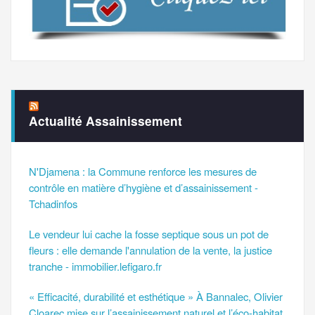
Actualité Assainissement
N'Djamena : la Commune renforce les mesures de
contrôle en matière d’hygiène et d’assainissement -
Tchadinfos
Le vendeur lui cache la fosse septique sous un pot de
fleurs : elle demande l'annulation de la vente, la justice
tranche - immobilier.lefigaro.fr
« Efficacité, durabilité et esthétique » À Bannalec, Olivier
Cloarec mise sur l’assainissement naturel et l’éco-habitat