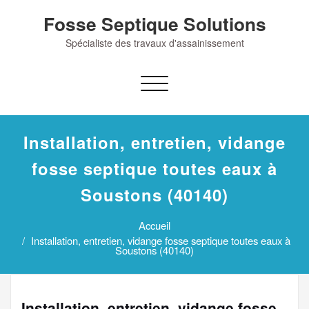
Skip
Fosse Septique Solutions
to
content
Spécialiste des travaux d'assainissement
Afficher/masquer
la
navigation
Installation, entretien, vidange
fosse septique toutes eaux à
Soustons (40140)
Accueil
Installation, entretien, vidange fosse septique toutes eaux à
Soustons (40140)
Installation, entretien, vidange fosse