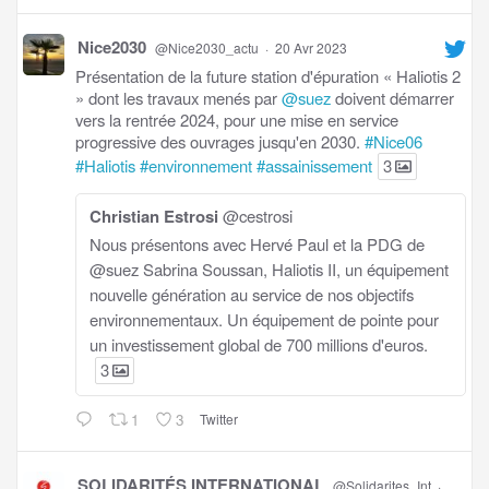
Nice2030
@Nice2030_actu
·
20 Avr 2023
Présentation de la future station d'épuration « Haliotis 2
» dont les travaux menés par
@suez
doivent démarrer
vers la rentrée 2024, pour une mise en service
progressive des ouvrages jusqu'en 2030.
#Nice06
#Haliotis
#environnement
#assainissement
3
Christian Estrosi
@cestrosi
Nous présentons avec Hervé Paul et la PDG de
@suez Sabrina Soussan, Haliotis II, un équipement
nouvelle génération au service de nos objectifs
environnementaux. Un équipement de pointe pour
un investissement global de 700 millions d'euros.
3
1
3
Twitter
SOLIDARITÉS INTERNATIONAL
@Solidarites_Int
·