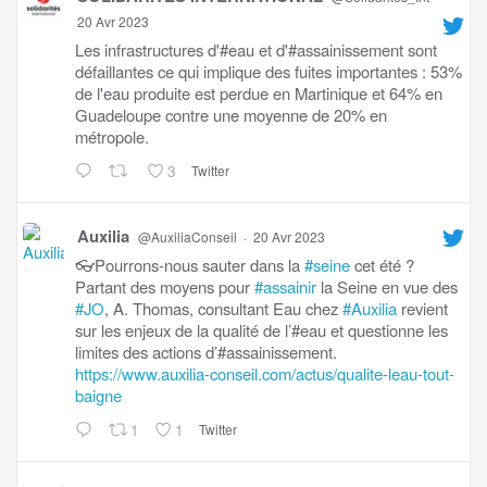
20 Avr 2023
Les infrastructures d'#eau et d'#assainissement sont
défaillantes ce qui implique des fuites importantes : 53%
de l'eau produite est perdue en Martinique et 64% en
Guadeloupe contre une moyenne de 20% en
métropole.
3
Twitter
Auxilia
@AuxiliaConseil
·
20 Avr 2023
👓Pourrons-nous sauter dans la
#seine
cet été ?
Partant des moyens pour
#assainir
la Seine en vue des
#JO
, A. Thomas, consultant Eau chez
#Auxilia
revient
sur les enjeux de la qualité de l’#eau et questionne les
limites des actions d’#assainissement.
https://www.auxilia-conseil.com/actus/qualite-leau-tout-
baigne
1
1
Twitter