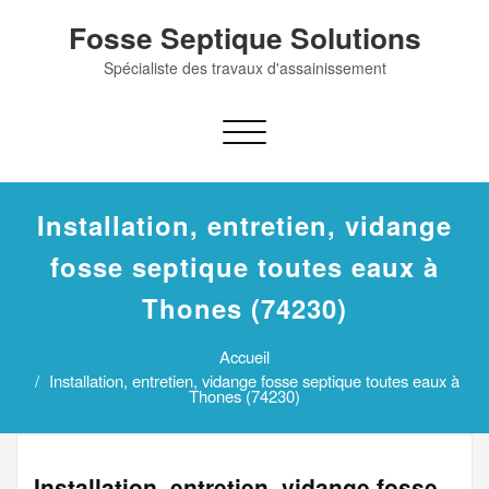
Skip
Fosse Septique Solutions
to
content
Spécialiste des travaux d'assainissement
Afficher/masquer
la
navigation
Installation, entretien, vidange
fosse septique toutes eaux à
Thones (74230)
Accueil
Installation, entretien, vidange fosse septique toutes eaux à
Thones (74230)
Installation, entretien, vidange fosse