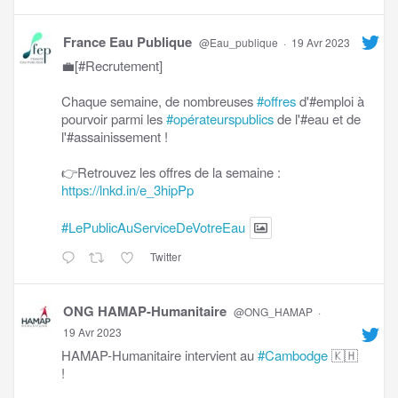
France Eau Publique
@Eau_publique
·
19 Avr 2023
💼[#Recrutement]
Chaque semaine, de nombreuses
#offres
d'#emploi à
pourvoir parmi les
#opérateurspublics
de l'#eau et de
l'#assainissement !
👉Retrouvez les offres de la semaine :
https://lnkd.in/e_3hipPp
#LePublicAuServiceDeVotreEau
Twitter
ONG HAMAP-Humanitaire
@ONG_HAMAP
·
19 Avr 2023
HAMAP-Humanitaire intervient au
#Cambodge
🇰🇭
!