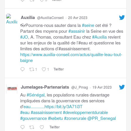
Auxilia
@AuxiliaConseil
·
20 Avr 2023
👓Pourrons-nous sauter dans la
#seine
cet été ?
Partant des moyens pour
#assainir
la Seine en vue des
#JO
, A. Thomas, consultant Eau chez
#Auxilia
revient
sur les enjeux de la qualité de l’#eau et questionne les
limites des actions d’#assainissement.
https://www.auxilia-conseil.com/actus/qualite-leau-tout-
baigne
1
1
Twitter
Jumelages-Partenariats
@J_Pmag
·
19 Avr 2023
Au
#Sénégal
, les populations rurales davantage
impliquées dans la gouvernance des services
d'
eau............https://bit.ly/3A71i3T
#eau
#assainissement
#developpementdurable
#gouvernance
#kebetu
#zonerurale
@PR_Senegal
Twitter