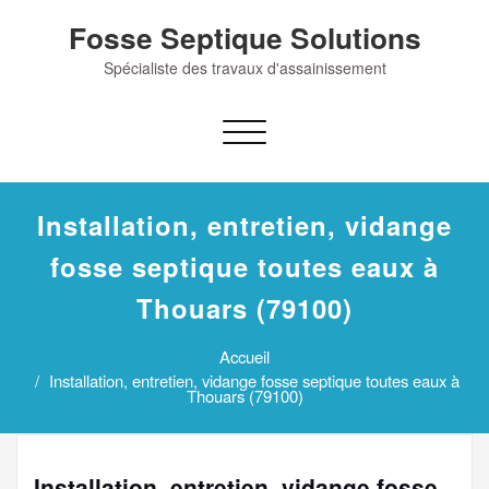
Skip
Fosse Septique Solutions
to
content
Spécialiste des travaux d'assainissement
Afficher/masquer
la
navigation
Installation, entretien, vidange
fosse septique toutes eaux à
Thouars (79100)
Accueil
Installation, entretien, vidange fosse septique toutes eaux à
Thouars (79100)
Installation, entretien, vidange fosse