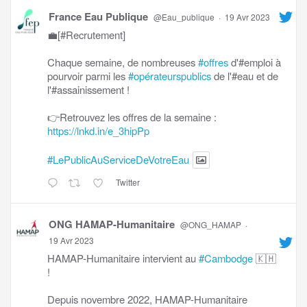
France Eau Publique
@Eau_publique
·
19 Avr 2023
💼[#Recrutement]
Chaque semaine, de nombreuses
#offres
d'#emploi à
pourvoir parmi les
#opérateurspublics
de l'#eau et de
l'#assainissement !
👉Retrouvez les offres de la semaine :
https://lnkd.in/e_3hipPp
#LePublicAuServiceDeVotreEau
Twitter
ONG HAMAP-Humanitaire
@ONG_HAMAP
·
19 Avr 2023
HAMAP-Humanitaire intervient au
#Cambodge
🇰🇭
!
Depuis novembre 2022, HAMAP-Humanitaire