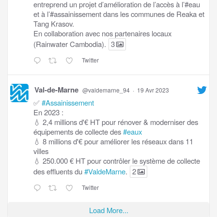
entreprend un projet d’amélioration de l’accès à l’#eau
et à l’#assainissement dans les communes de Reaka et
Tang Krasov.
En collaboration avec nos partenaires locaux
(Rainwater Cambodia).
3
Twitter
Val-de-Marne
@valdemarne_94
·
19 Avr 2023
✅
#Assainissement
En 2023 :
💧 2,4 millions d'€ HT pour rénover & moderniser des
équipements de collecte des
#eaux
💧 8 millions d'€ pour améliorer les réseaux dans 11
villes
💧 250.000 € HT pour contrôler le système de collecte
des effluents du
#ValdeMarne
.
2
Twitter
Load More...