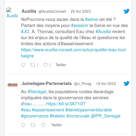
Auxilia
@AuxiliaConseil
·
20 Avr 2023
👓Pourrons-nous sauter dans la
#seine
cet été ?
Partant des moyens pour
#assainir
la Seine en vue des
#JO
, A. Thomas, consultant Eau chez
#Auxilia
revient
sur les enjeux de la qualité de l’#eau et questionne les
limites des actions d’#assainissement.
https://www.auxilia-conseil.com/actus/qualite-leau-tout-
baigne
1
1
Twitter
Jumelages-Partenariats
@J_Pmag
·
19 Avr 2023
Au
#Sénégal
, les populations rurales davantage
impliquées dans la gouvernance des services
d'
eau............https://bit.ly/3A71i3T
#eau
#assainissement
#developpementdurable
#gouvernance
#kebetu
#zonerurale
@PR_Senegal
Twitter