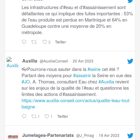
Les infrastructures d'#eau et d'#assainissement sont
défaillantes ce qui implique des fuites importantes : 53%
de l'eau produite est perdue en Martinique et 64% en
Guadeloupe contre une moyenne de 20% en
métropole.
3
Twitter
Auxilia
@AuxiliaConseil
·
20 Avr 2023
👓Pourrons-nous sauter dans la
#seine
cet été ?
Partant des moyens pour
#assainir
la Seine en vue des
#JO
, A. Thomas, consultant Eau chez
#Auxilia
revient
sur les enjeux de la qualité de l’#eau et questionne les
limites des actions d’#assainissement.
https://www.auxilia-conseil.com/actus/qualite-leau-tout-
baigne
1
1
Twitter
Jumelages-Partenariats
@J_Pmag
·
19 Avr 2023