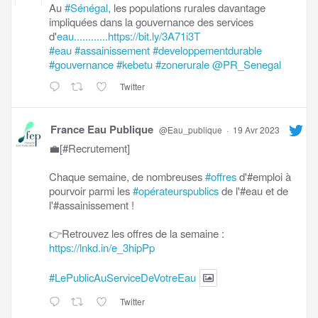
Au
#Sénégal
, les populations rurales davantage
impliquées dans la gouvernance des services
d'
eau............https://bit.ly/3A71i3T
#eau
#assainissement
#developpementdurable
#gouvernance
#kebetu
#zonerurale
@PR_Senegal
Twitter
France Eau Publique
@Eau_publique
·
19 Avr 2023
💼[#Recrutement]
Chaque semaine, de nombreuses
#offres
d'#emploi à
pourvoir parmi les
#opérateurspublics
de l'#eau et de
l'#assainissement !
👉Retrouvez les offres de la semaine :
https://lnkd.in/e_3hipPp
#LePublicAuServiceDeVotreEau
Twitter