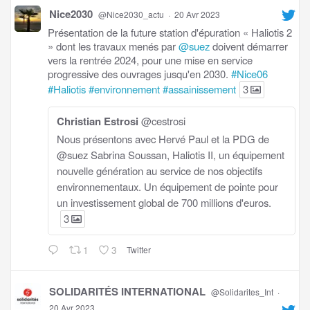
Nice2030
@Nice2030_actu
·
20 Avr 2023
Présentation de la future station d'épuration « Haliotis 2
» dont les travaux menés par
@suez
doivent démarrer
vers la rentrée 2024, pour une mise en service
progressive des ouvrages jusqu'en 2030.
#Nice06
#Haliotis
#environnement
#assainissement
3
Christian Estrosi
@cestrosi
Nous présentons avec Hervé Paul et la PDG de
@suez Sabrina Soussan, Haliotis II, un équipement
nouvelle génération au service de nos objectifs
environnementaux. Un équipement de pointe pour
un investissement global de 700 millions d'euros.
3
1
3
Twitter
SOLIDARITÉS INTERNATIONAL
@Solidarites_Int
·
20 Avr 2023