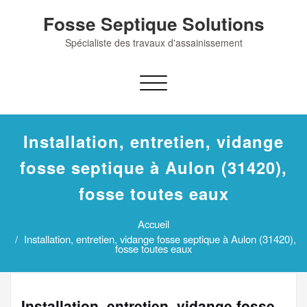
Skip
Fosse Septique Solutions
to
content
Spécialiste des travaux d'assainissement
Afficher/masquer
la
navigation
Installation, entretien, vidange
fosse septique à Aulon (31420),
fosse toutes eaux
Accueil
Installation, entretien, vidange fosse septique à Aulon (31420),
fosse toutes eaux
Installation, entretien, vidange fosse