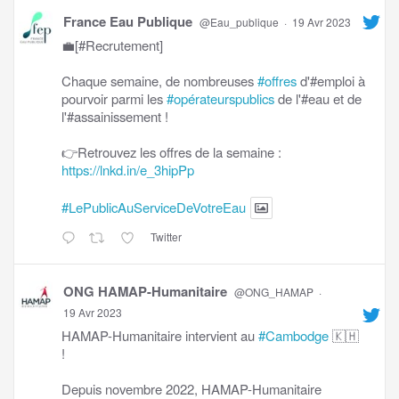
France Eau Publique
@Eau_publique
·
19 Avr 2023
💼[#Recrutement]
Chaque semaine, de nombreuses
#offres
d'#emploi à
pourvoir parmi les
#opérateurspublics
de l'#eau et de
l'#assainissement !
👉Retrouvez les offres de la semaine :
https://lnkd.in/e_3hipPp
#LePublicAuServiceDeVotreEau
Twitter
ONG HAMAP-Humanitaire
@ONG_HAMAP
·
19 Avr 2023
HAMAP-Humanitaire intervient au
#Cambodge
🇰🇭
!
Depuis novembre 2022, HAMAP-Humanitaire