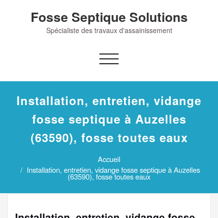
Skip
Fosse Septique Solutions
to
content
Spécialiste des travaux d'assainissement
Afficher/masquer
la
navigation
Installation, entretien, vidange
fosse septique à Auzelles
(63590), fosse toutes eaux
Accueil
Installation, entretien, vidange fosse septique à Auzelles
(63590), fosse toutes eaux
Installation, entretien, vidange fosse