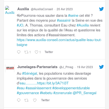
Auxilia
@AuxiliaConseil
·
20 Avr 2023
👓Pourrons-nous sauter dans la
#seine
cet été ?
Partant des moyens pour
#assainir
la Seine en vue des
#JO
, A. Thomas, consultant Eau chez
#Auxilia
revient
sur les enjeux de la qualité de l’#eau et questionne les
limites des actions d’#assainissement.
https://www.auxilia-conseil.com/actus/qualite-leau-tout-
baigne
1
1
Twitter
Jumelages-Partenariats
@J_Pmag
·
19 Avr 2023
Au
#Sénégal
, les populations rurales davantage
impliquées dans la gouvernance des services
d'
eau............https://bit.ly/3A71i3T
#eau
#assainissement
#developpementdurable
#gouvernance
#kebetu
#zonerurale
@PR_Senegal
Twitter