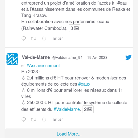
entreprend un projet d’amélioration de l’accès à l’#eau
et à l’#assainissement dans les communes de Reaka et
Tang Krasov.
En collaboration avec nos partenaires locaux
(Rainwater Cambodia).
3
Twitter
Val-de-Marne
@valdemarne_94
·
19 Avr 2023
✅
#Assainissement
En 2023 :
💧 2,4 millions d'€ HT pour rénover & moderniser des
équipements de collecte des
#eaux
💧 8 millions d'€ pour améliorer les réseaux dans 11
villes
💧 250.000 € HT pour contrôler le système de collecte
des effluents du
#ValdeMarne
.
2
Twitter
Load More...