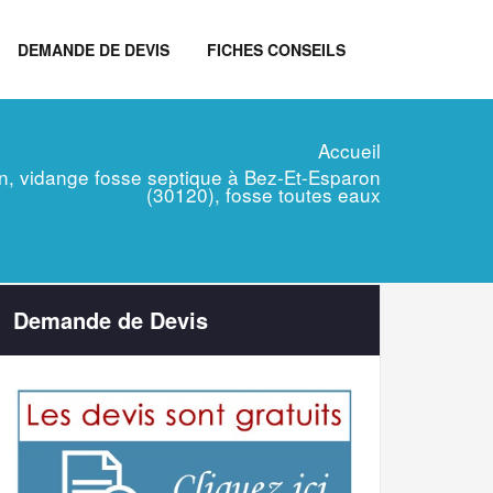
DEMANDE DE DEVIS
FICHES CONSEILS
Accueil
ien, vidange fosse septique à Bez-Et-Esparon
(30120), fosse toutes eaux
Demande de Devis