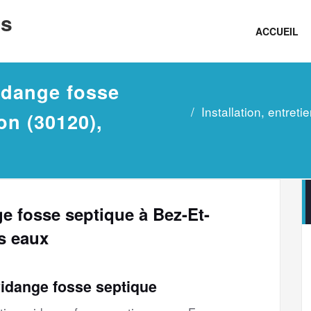
ns
ACCUEIL
vidange fosse
Installation, entret
on (30120),
nge fosse septique à Bez-Et-
s eaux
vidange fosse septique