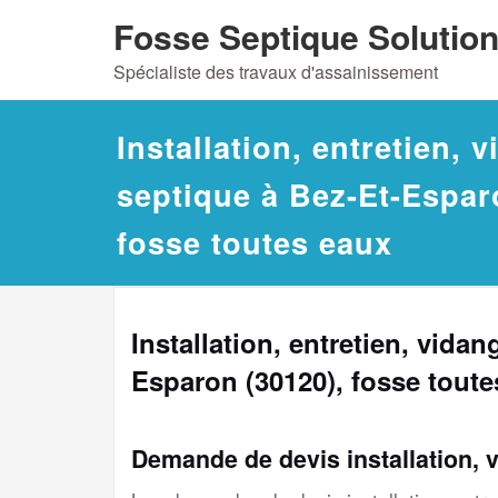
Skip
Fosse Septique Solutio
to
Spécialiste des travaux d'assainissement
content
Installation, entretien, 
septique à Bez-Et-Espar
fosse toutes eaux
Installation, entretien, vida
Esparon (30120), fosse toute
Demande de devis installation, 