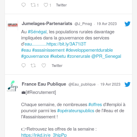
1
1
Twitter
Jumelages-Partenariats
@J_Pmag
·
19 Avr 2023
Au
#Sénégal
, les populations rurales davantage
impliquées dans la gouvernance des services
d'
eau............https://bit.ly/3A71i3T
#eau
#assainissement
#developpementdurable
#gouvernance
#kebetu
#zonerurale
@PR_Senegal
Twitter
France Eau Publique
@Eau_publique
·
19 Avr 2023
💼[#Recrutement]
Chaque semaine, de nombreuses
#offres
d'#emploi à
pourvoir parmi les
#opérateurspublics
de l'#eau et de
l'#assainissement !
👉Retrouvez les offres de la semaine :
https://lnkd.in/e_3hipPp