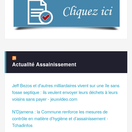
Actualité Assainissement
Jeff Bezos et d'autres milliardaires vivent sur une île sans
fosse septique : ils veulent envoyer leurs déchets à leurs
voisins sans payer - jeuxvideo.com
N'Djamena : la Commune renforce les mesures de
contrôle en matière d’hygiène et d’assainissement -
Tchadinfos