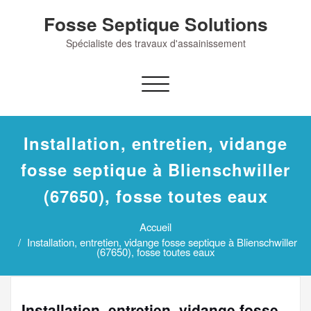
Skip
Fosse Septique Solutions
to
content
Spécialiste des travaux d'assainissement
Afficher/masquer
la
navigation
Installation, entretien, vidange
fosse septique à Blienschwiller
(67650), fosse toutes eaux
Accueil
Installation, entretien, vidange fosse septique à Blienschwiller
(67650), fosse toutes eaux
Installation, entretien, vidange fosse