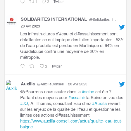
1
3
Twitter
SOLIDARITÉS INTERNATIONAL
@Solidarites_Int
·
20 Avr 2023
Les infrastructures d'#eau et d'#assainissement sont
défaillantes ce qui implique des fuites importantes : 53%
de l'eau produite est perdue en Martinique et 64% en
Guadeloupe contre une moyenne de 20% en
métropole.
3
Twitter
Auxilia
@AuxiliaConseil
·
20 Avr 2023
👓Pourrons-nous sauter dans la
#seine
cet été ?
Partant des moyens pour
#assainir
la Seine en vue des
#JO
, A. Thomas, consultant Eau chez
#Auxilia
revient
sur les enjeux de la qualité de l’#eau et questionne les
limites des actions d’#assainissement.
https://www.auxilia-conseil.com/actus/qualite-leau-tout-
baigne