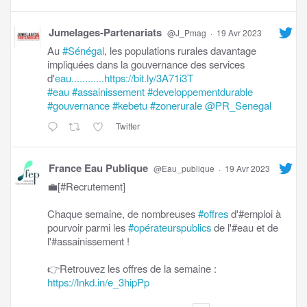
Jumelages-Partenariats
@J_Pmag
·
19 Avr 2023
Au
#Sénégal
, les populations rurales davantage
impliquées dans la gouvernance des services
d'
eau............https://bit.ly/3A71i3T
#eau
#assainissement
#developpementdurable
#gouvernance
#kebetu
#zonerurale
@PR_Senegal
Twitter
France Eau Publique
@Eau_publique
·
19 Avr 2023
💼[#Recrutement]
Chaque semaine, de nombreuses
#offres
d'#emploi à
pourvoir parmi les
#opérateurspublics
de l'#eau et de
l'#assainissement !
👉Retrouvez les offres de la semaine :
https://lnkd.in/e_3hipPp