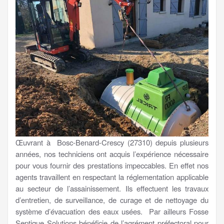
Œuvrant à Bosc-Benard-Crescy (27310) depuis plusieurs
années, nos techniciens ont acquis l’expérience nécessaire
pour vous fournir des prestations impeccables. En effet nos
agents travaillent en respectant la réglementation applicable
au secteur de l’assainissement. Ils effectuent les travaux
d’entretien, de surveillance, de curage et de nettoyage du
système d’évacuation des eaux usées. Par ailleurs Fosse
Septique Solutions bénéficie de l’agrément préfectoral pour