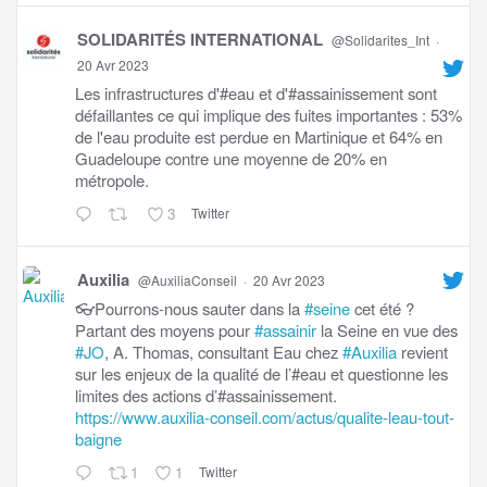
SOLIDARITÉS INTERNATIONAL
@Solidarites_Int
·
20 Avr 2023
Les infrastructures d'#eau et d'#assainissement sont
défaillantes ce qui implique des fuites importantes : 53%
de l'eau produite est perdue en Martinique et 64% en
Guadeloupe contre une moyenne de 20% en
métropole.
3
Twitter
Auxilia
@AuxiliaConseil
·
20 Avr 2023
👓Pourrons-nous sauter dans la
#seine
cet été ?
Partant des moyens pour
#assainir
la Seine en vue des
#JO
, A. Thomas, consultant Eau chez
#Auxilia
revient
sur les enjeux de la qualité de l’#eau et questionne les
limites des actions d’#assainissement.
https://www.auxilia-conseil.com/actus/qualite-leau-tout-
baigne
1
1
Twitter