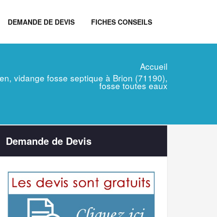
DEMANDE DE DEVIS
FICHES CONSEILS
Accueil
tien, vidange fosse septique à Brion (71190),
fosse toutes eaux
Demande de Devis