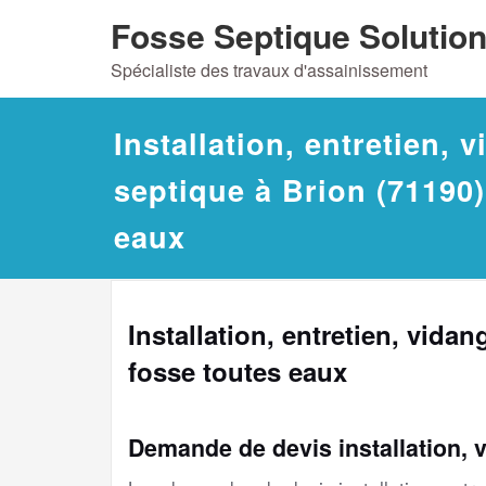
Skip
Fosse Septique Solutio
to
Spécialiste des travaux d'assainissement
content
Installation, entretien, 
septique à Brion (71190)
eaux
Installation, entretien, vida
fosse toutes eaux
Demande de devis installation, 