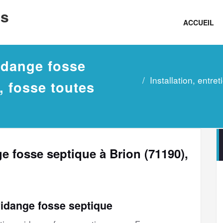
ns
ACCUEIL
vidange fosse
Installation, entre
, fosse toutes
nge fosse septique à Brion (71190),
vidange fosse septique