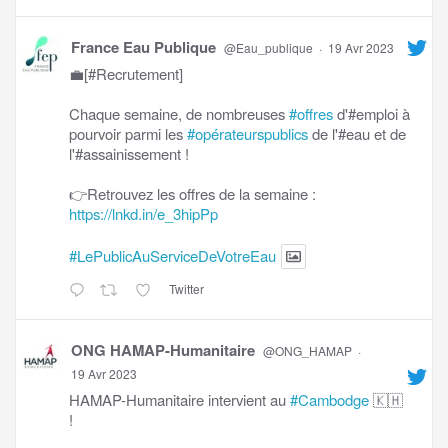
France Eau Publique
@Eau_publique
·
19 Avr 2023
💼[#Recrutement]
Chaque semaine, de nombreuses
#offres
d'#emploi à
pourvoir parmi les
#opérateurspublics
de l'#eau et de
l'#assainissement !
👉Retrouvez les offres de la semaine :
https://lnkd.in/e_3hipPp
#LePublicAuServiceDeVotreEau
Twitter
ONG HAMAP-Humanitaire
@ONG_HAMAP
·
19 Avr 2023
HAMAP-Humanitaire intervient au
#Cambodge
🇰🇭
!