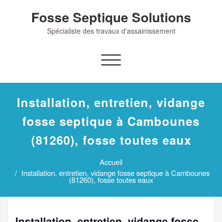
Skip
Fosse Septique Solutions
to
content
Spécialiste des travaux d'assainissement
Afficher/masquer
la
navigation
Installation, entretien, vidange
fosse septique à Cambounes
(81260), fosse toutes eaux
Accueil
Installation, entretien, vidange fosse septique à Cambounes
(81260), fosse toutes eaux
Installation, entretien, vidange fosse