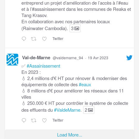
entreprend un projet d’amélioration de l’accès à l’#eau
et à l’#assainissement dans les communes de Reaka et
Tang Krasov.
En collaboration avec nos partenaires locaux
(Rainwater Cambodia).
3
Twitter
Val-de-Marne
@valdemarne_94
·
19 Avr 2023
✅
#Assainissement
En 2023 :
💧 2,4 millions d'€ HT pour rénover & moderniser des
équipements de collecte des
#eaux
💧 8 millions d'€ pour améliorer les réseaux dans 11
villes
💧 250.000 € HT pour contrôler le système de collecte
des effluents du
#ValdeMarne
.
2
Twitter
Load More...