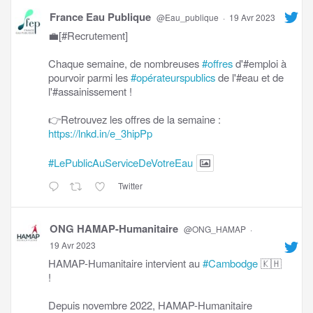
France Eau Publique
@Eau_publique
·
19 Avr 2023
💼[#Recrutement]
Chaque semaine, de nombreuses
#offres
d'#emploi à
pourvoir parmi les
#opérateurspublics
de l'#eau et de
l'#assainissement !
👉Retrouvez les offres de la semaine :
https://lnkd.in/e_3hipPp
#LePublicAuServiceDeVotreEau
Twitter
ONG HAMAP-Humanitaire
@ONG_HAMAP
·
19 Avr 2023
HAMAP-Humanitaire intervient au
#Cambodge
🇰🇭
!
Depuis novembre 2022, HAMAP-Humanitaire