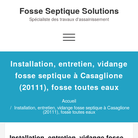
Skip
Fosse Septique Solutions
to
content
Spécialiste des travaux d'assainissement
Afficher/masquer
la
navigation
Installation, entretien, vidange
fosse septique à Casaglione
(20111), fosse toutes eaux
Accueil
Installation, entretien, vidange fosse septique à Casaglione
(20111), fosse toutes eaux
Installation, entretien, vidange fosse