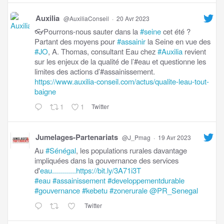
Auxilia
@AuxiliaConseil
·
20 Avr 2023
👓Pourrons-nous sauter dans la
#seine
cet été ?
Partant des moyens pour
#assainir
la Seine en vue des
#JO
, A. Thomas, consultant Eau chez
#Auxilia
revient
sur les enjeux de la qualité de l’#eau et questionne les
limites des actions d’#assainissement.
https://www.auxilia-conseil.com/actus/qualite-leau-tout-
baigne
1
1
Twitter
Jumelages-Partenariats
@J_Pmag
·
19 Avr 2023
Au
#Sénégal
, les populations rurales davantage
impliquées dans la gouvernance des services
d'
eau............https://bit.ly/3A71i3T
#eau
#assainissement
#developpementdurable
#gouvernance
#kebetu
#zonerurale
@PR_Senegal
Twitter