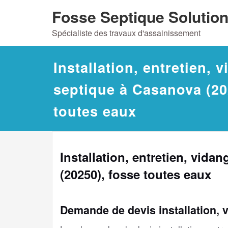
Skip
Fosse Septique Solutio
to
Spécialiste des travaux d'assainissement
content
Installation, entretien, 
septique à Casanova (20
toutes eaux
Installation, entretien, vid
(20250), fosse toutes eaux
Demande de devis installation, 