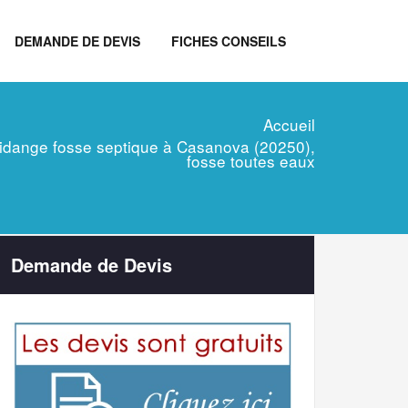
DEMANDE DE DEVIS
FICHES CONSEILS
Accueil
, vidange fosse septique à Casanova (20250),
fosse toutes eaux
Demande de Devis