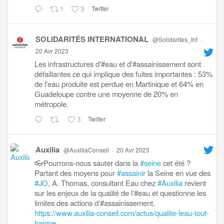
1
3
Twitter
SOLIDARITÉS INTERNATIONAL
@Solidarites_Int
·
20 Avr 2023
Les infrastructures d'#eau et d'#assainissement sont
défaillantes ce qui implique des fuites importantes : 53%
de l'eau produite est perdue en Martinique et 64% en
Guadeloupe contre une moyenne de 20% en
métropole.
3
Twitter
Auxilia
@AuxiliaConseil
·
20 Avr 2023
👓Pourrons-nous sauter dans la
#seine
cet été ?
Partant des moyens pour
#assainir
la Seine en vue des
#JO
, A. Thomas, consultant Eau chez
#Auxilia
revient
sur les enjeux de la qualité de l’#eau et questionne les
limites des actions d’#assainissement.
https://www.auxilia-conseil.com/actus/qualite-leau-tout-
baigne