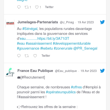
1
1
Twitter
Jumelages-Partenariats
@J_Pmag
·
19 Avr 2023
Au
#Sénégal
, les populations rurales davantage
impliquées dans la gouvernance des services
d'
eau............https://bit.ly/3A71i3T
#eau
#assainissement
#developpementdurable
#gouvernance
#kebetu
#zonerurale
@PR_Senegal
Twitter
France Eau Publique
@Eau_publique
·
19 Avr 2023
💼[#Recrutement]
Chaque semaine, de nombreuses
#offres
d'#emploi à
pourvoir parmi les
#opérateurspublics
de l'#eau et de
l'#assainissement !
👉Retrouvez les offres de la semaine :