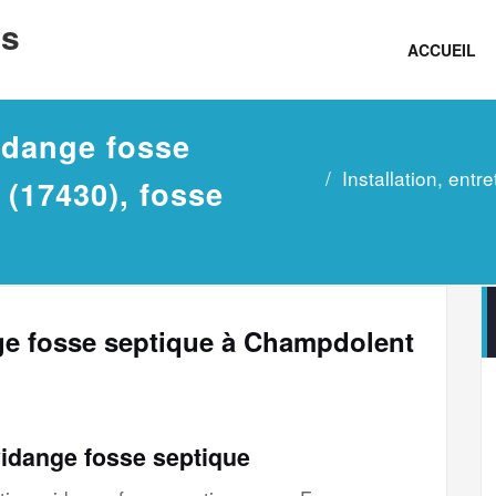
ns
ACCUEIL
vidange fosse
Installation, ent
(17430), fosse
ange fosse septique à Champdolent
vidange fosse septique