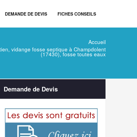
DEMANDE DE DEVIS
FICHES CONSEILS
Accueil
retien, vidange fosse septique à Champdolent
(17430), fosse toutes eaux
Demande de Devis