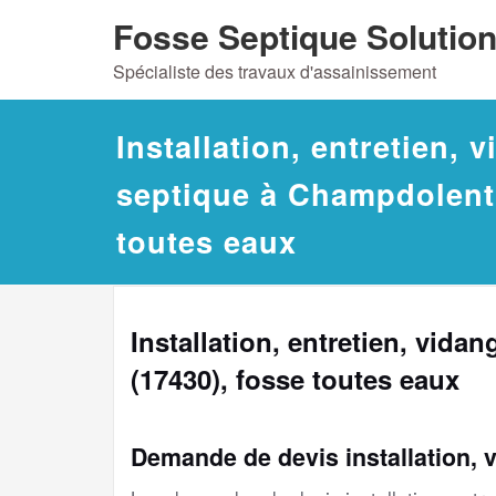
Skip
Fosse Septique Solutio
to
Spécialiste des travaux d'assainissement
content
Installation, entretien, 
septique à Champdolent 
toutes eaux
Installation, entretien, vid
(17430), fosse toutes eaux
Demande de devis installation, 