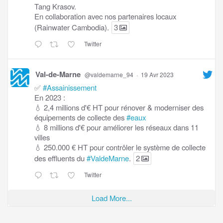
Tang Krasov.
En collaboration avec nos partenaires locaux
(Rainwater Cambodia).
3
Twitter
Val-de-Marne
@valdemarne_94
·
19 Avr 2023
✅
#Assainissement
En 2023 :
💧 2,4 millions d'€ HT pour rénover & moderniser des
équipements de collecte des
#eaux
💧 8 millions d'€ pour améliorer les réseaux dans 11
villes
💧 250.000 € HT pour contrôler le système de collecte
des effluents du
#ValdeMarne
.
2
Twitter
Load More...