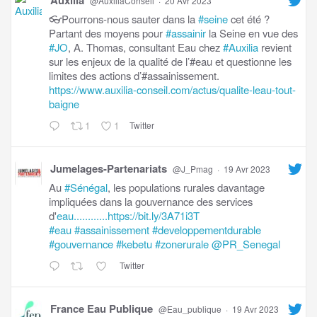
@AuxiliaConseil
·
20 Avr 2023
👓Pourrons-nous sauter dans la
#seine
cet été ?
Partant des moyens pour
#assainir
la Seine en vue des
#JO
, A. Thomas, consultant Eau chez
#Auxilia
revient
sur les enjeux de la qualité de l’#eau et questionne les
limites des actions d’#assainissement.
https://www.auxilia-conseil.com/actus/qualite-leau-tout-
baigne
1
1
Twitter
Jumelages-Partenariats
@J_Pmag
·
19 Avr 2023
Au
#Sénégal
, les populations rurales davantage
impliquées dans la gouvernance des services
d'
eau............https://bit.ly/3A71i3T
#eau
#assainissement
#developpementdurable
#gouvernance
#kebetu
#zonerurale
@PR_Senegal
Twitter
France Eau Publique
@Eau_publique
·
19 Avr 2023