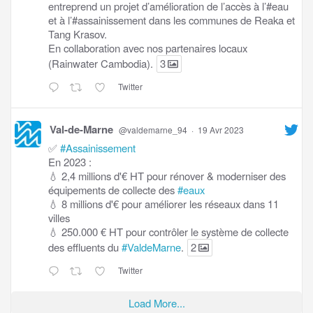
entreprend un projet d’amélioration de l’accès à l’#eau
et à l’#assainissement dans les communes de Reaka et
Tang Krasov.
En collaboration avec nos partenaires locaux
(Rainwater Cambodia).
3
Twitter
Val-de-Marne
@valdemarne_94
·
19 Avr 2023
✅
#Assainissement
En 2023 :
💧 2,4 millions d'€ HT pour rénover & moderniser des
équipements de collecte des
#eaux
💧 8 millions d'€ pour améliorer les réseaux dans 11
villes
💧 250.000 € HT pour contrôler le système de collecte
des effluents du
#ValdeMarne
.
2
Twitter
Load More...