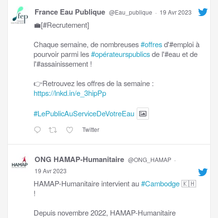
France Eau Publique
@Eau_publique
·
19 Avr 2023
💼[#Recrutement]
Chaque semaine, de nombreuses
#offres
d'#emploi à
pourvoir parmi les
#opérateurspublics
de l'#eau et de
l'#assainissement !
👉Retrouvez les offres de la semaine :
https://lnkd.in/e_3hipPp
#LePublicAuServiceDeVotreEau
Twitter
ONG HAMAP-Humanitaire
@ONG_HAMAP
·
19 Avr 2023
HAMAP-Humanitaire intervient au
#Cambodge
🇰🇭
!
Depuis novembre 2022, HAMAP-Humanitaire