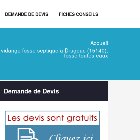
DEMANDE DE DEVIS
FICHES CONSEILS
Accueil
n, vidange fosse septique à Drugeac (15140),
fosse toutes eaux
Demande de Devis