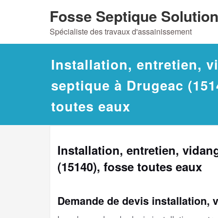
Skip
Fosse Septique Solutio
to
Spécialiste des travaux d'assainissement
content
Installation, entretien, 
septique à Drugeac (151
toutes eaux
Installation, entretien, vida
(15140), fosse toutes eaux
Demande de devis installation, 