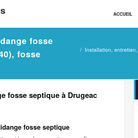
ns
ACCUEIL
vidange fosse
Installation, entretie
40), fosse
nge fosse septique à Drugeac
vidange fosse septique