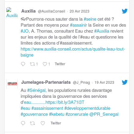
Auxilia
@AuxiliaConseil
·
20 Avr 2023
👓Pourrons-nous sauter dans la
#seine
cet été ?
Partant des moyens pour
#assainir
la Seine en vue des
#JO
, A. Thomas, consultant Eau chez
#Auxilia
revient
sur les enjeux de la qualité de l’#eau et questionne les
limites des actions d’#assainissement.
https://www.auxilia-conseil.com/actus/qualite-leau-tout-
baigne
1
1
Twitter
Jumelages-Partenariats
@J_Pmag
·
19 Avr 2023
Au
#Sénégal
, les populations rurales davantage
impliquées dans la gouvernance des services
d'
eau............https://bit.ly/3A71i3T
#eau
#assainissement
#developpementdurable
#gouvernance
#kebetu
#zonerurale
@PR_Senegal
Twitter