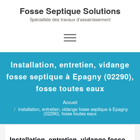
Skip
Fosse Septique Solutions
to
content
Spécialiste des travaux d'assainissement
Afficher/masquer
la
navigation
Installation, entretien, vidange
fosse septique à Epagny (02290),
fosse toutes eaux
Accueil
Installation, entretien, vidange fosse septique à Epagny
(02290), fosse toutes eaux
Installation, entretien, vidange fosse