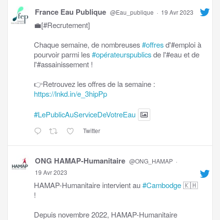
France Eau Publique
@Eau_publique
·
19 Avr 2023
💼[#Recrutement]
Chaque semaine, de nombreuses
#offres
d'#emploi à
pourvoir parmi les
#opérateurspublics
de l'#eau et de
l'#assainissement !
👉Retrouvez les offres de la semaine :
https://lnkd.in/e_3hipPp
#LePublicAuServiceDeVotreEau
Twitter
ONG HAMAP-Humanitaire
@ONG_HAMAP
·
19 Avr 2023
HAMAP-Humanitaire intervient au
#Cambodge
🇰🇭
!
Depuis novembre 2022, HAMAP-Humanitaire