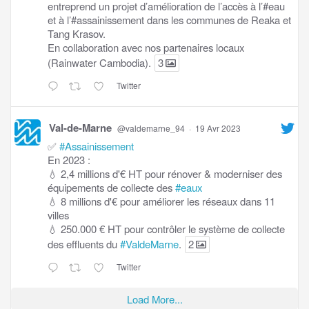
entreprend un projet d’amélioration de l’accès à l’#eau
et à l’#assainissement dans les communes de Reaka et
Tang Krasov.
En collaboration avec nos partenaires locaux
(Rainwater Cambodia).
3
Twitter
Val-de-Marne
@valdemarne_94
·
19 Avr 2023
✅
#Assainissement
En 2023 :
💧 2,4 millions d'€ HT pour rénover & moderniser des
équipements de collecte des
#eaux
💧 8 millions d'€ pour améliorer les réseaux dans 11
villes
💧 250.000 € HT pour contrôler le système de collecte
des effluents du
#ValdeMarne
.
2
Twitter
Load More...