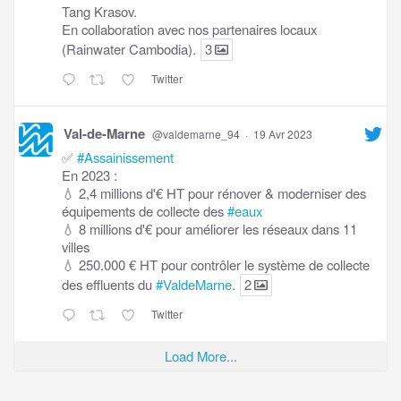
Tang Krasov.
En collaboration avec nos partenaires locaux
(Rainwater Cambodia).
3
Twitter
Val-de-Marne
@valdemarne_94
·
19 Avr 2023
✅
#Assainissement
En 2023 :
💧 2,4 millions d'€ HT pour rénover & moderniser des
équipements de collecte des
#eaux
💧 8 millions d'€ pour améliorer les réseaux dans 11
villes
💧 250.000 € HT pour contrôler le système de collecte
des effluents du
#ValdeMarne
.
2
Twitter
Load More...