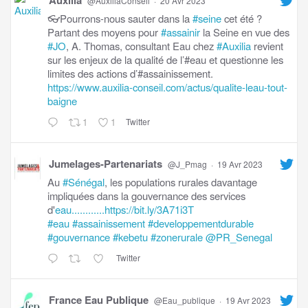
@AuxiliaConseil
·
20 Avr 2023
👓Pourrons-nous sauter dans la
#seine
cet été ?
Partant des moyens pour
#assainir
la Seine en vue des
#JO
, A. Thomas, consultant Eau chez
#Auxilia
revient
sur les enjeux de la qualité de l’#eau et questionne les
limites des actions d’#assainissement.
https://www.auxilia-conseil.com/actus/qualite-leau-tout-
baigne
1
1
Twitter
Jumelages-Partenariats
@J_Pmag
·
19 Avr 2023
Au
#Sénégal
, les populations rurales davantage
impliquées dans la gouvernance des services
d'
eau............https://bit.ly/3A71i3T
#eau
#assainissement
#developpementdurable
#gouvernance
#kebetu
#zonerurale
@PR_Senegal
Twitter
France Eau Publique
@Eau_publique
·
19 Avr 2023