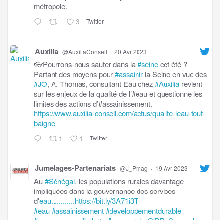
métropole.
3
Twitter
Auxilia
@AuxiliaConseil
·
20 Avr 2023
👓Pourrons-nous sauter dans la
#seine
cet été ?
Partant des moyens pour
#assainir
la Seine en vue des
#JO
, A. Thomas, consultant Eau chez
#Auxilia
revient
sur les enjeux de la qualité de l’#eau et questionne les
limites des actions d’#assainissement.
https://www.auxilia-conseil.com/actus/qualite-leau-tout-
baigne
1
1
Twitter
Jumelages-Partenariats
@J_Pmag
·
19 Avr 2023
Au
#Sénégal
, les populations rurales davantage
impliquées dans la gouvernance des services
d'
eau............https://bit.ly/3A71i3T
#eau
#assainissement
#developpementdurable