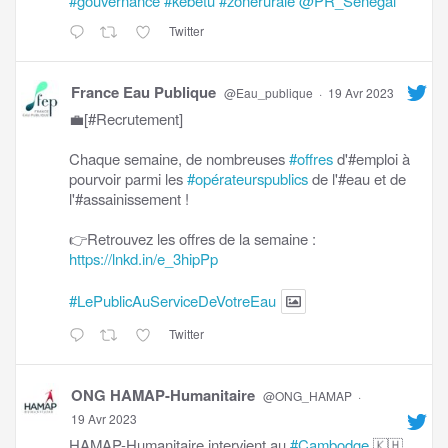
#gouvernance
#kebetu
#zonerurale
@PR_Senegal
Twitter
France Eau Publique
@Eau_publique
·
19 Avr 2023
💼[#Recrutement]
Chaque semaine, de nombreuses
#offres
d'#emploi à
pourvoir parmi les
#opérateurspublics
de l'#eau et de
l'#assainissement !
👉Retrouvez les offres de la semaine :
https://lnkd.in/e_3hipPp
#LePublicAuServiceDeVotreEau
Twitter
ONG HAMAP-Humanitaire
@ONG_HAMAP
·
19 Avr 2023
HAMAP-Humanitaire intervient au
#Cambodge
🇰🇭