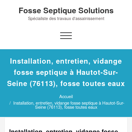
Skip
Fosse Septique Solutions
to
content
Spécialiste des travaux d'assainissement
Afficher/masquer
la
navigation
Installation, entretien, vidange
fosse septique à Hautot-Sur-
Seine (76113), fosse toutes eaux
Accueil
Installation, entretien, vidange fosse septique à Hautot-Sur-
Seine (76113), fosse toutes eaux
Installation, entretien, vidange fosse