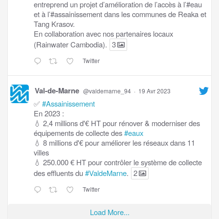
entreprend un projet d’amélioration de l’accès à l’#eau
et à l’#assainissement dans les communes de Reaka et
Tang Krasov.
En collaboration avec nos partenaires locaux
(Rainwater Cambodia).
3
Twitter
Val-de-Marne
@valdemarne_94
·
19 Avr 2023
✅
#Assainissement
En 2023 :
💧 2,4 millions d'€ HT pour rénover & moderniser des
équipements de collecte des
#eaux
💧 8 millions d'€ pour améliorer les réseaux dans 11
villes
💧 250.000 € HT pour contrôler le système de collecte
des effluents du
#ValdeMarne
.
2
Twitter
Load More...