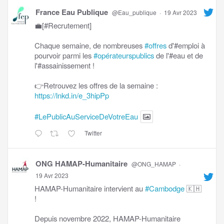
France Eau Publique
@Eau_publique
·
19 Avr 2023
💼[#Recrutement]
Chaque semaine, de nombreuses
#offres
d'#emploi à
pourvoir parmi les
#opérateurspublics
de l'#eau et de
l'#assainissement !
👉Retrouvez les offres de la semaine :
https://lnkd.in/e_3hipPp
#LePublicAuServiceDeVotreEau
Twitter
ONG HAMAP-Humanitaire
@ONG_HAMAP
·
19 Avr 2023
HAMAP-Humanitaire intervient au
#Cambodge
🇰🇭
!
Depuis novembre 2022, HAMAP-Humanitaire