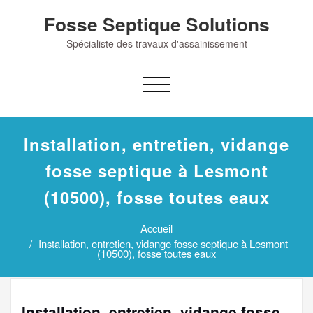
Skip
Fosse Septique Solutions
to
content
Spécialiste des travaux d'assainissement
Afficher/masquer
la
navigation
Installation, entretien, vidange
fosse septique à Lesmont
(10500), fosse toutes eaux
Accueil
Installation, entretien, vidange fosse septique à Lesmont
(10500), fosse toutes eaux
Installation, entretien, vidange fosse