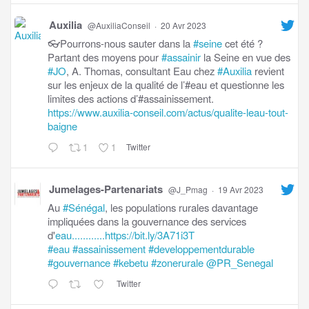
Auxilia
@AuxiliaConseil
·
20 Avr 2023
👓Pourrons-nous sauter dans la
#seine
cet été ?
Partant des moyens pour
#assainir
la Seine en vue des
#JO
, A. Thomas, consultant Eau chez
#Auxilia
revient
sur les enjeux de la qualité de l’#eau et questionne les
limites des actions d’#assainissement.
https://www.auxilia-conseil.com/actus/qualite-leau-tout-
baigne
1
1
Twitter
Jumelages-Partenariats
@J_Pmag
·
19 Avr 2023
Au
#Sénégal
, les populations rurales davantage
impliquées dans la gouvernance des services
d'
eau............https://bit.ly/3A71i3T
#eau
#assainissement
#developpementdurable
#gouvernance
#kebetu
#zonerurale
@PR_Senegal
Twitter