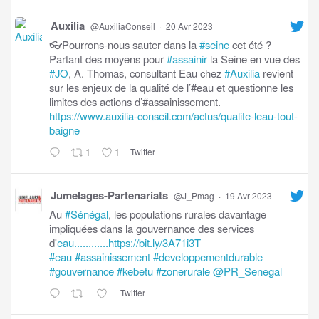
Auxilia
@AuxiliaConseil
·
20 Avr 2023
👓Pourrons-nous sauter dans la
#seine
cet été ?
Partant des moyens pour
#assainir
la Seine en vue des
#JO
, A. Thomas, consultant Eau chez
#Auxilia
revient
sur les enjeux de la qualité de l’#eau et questionne les
limites des actions d’#assainissement.
https://www.auxilia-conseil.com/actus/qualite-leau-tout-
baigne
1
1
Twitter
Jumelages-Partenariats
@J_Pmag
·
19 Avr 2023
Au
#Sénégal
, les populations rurales davantage
impliquées dans la gouvernance des services
d'
eau............https://bit.ly/3A71i3T
#eau
#assainissement
#developpementdurable
#gouvernance
#kebetu
#zonerurale
@PR_Senegal
Twitter