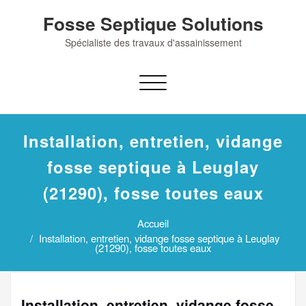
Skip
Fosse Septique Solutions
to
content
Spécialiste des travaux d'assainissement
Afficher/masquer
la
navigation
Installation, entretien, vidange
fosse septique à Leuglay
(21290), fosse toutes eaux
Accueil
Installation, entretien, vidange fosse septique à Leuglay
(21290), fosse toutes eaux
Installation, entretien, vidange fosse