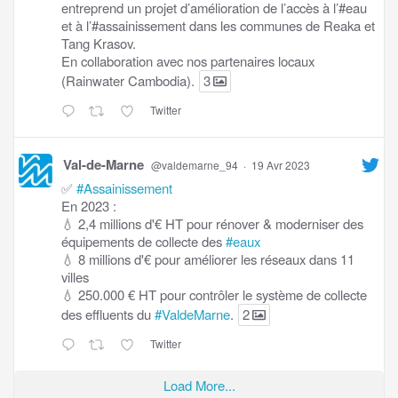
entreprend un projet d’amélioration de l’accès à l’#eau
et à l’#assainissement dans les communes de Reaka et
Tang Krasov.
En collaboration avec nos partenaires locaux
(Rainwater Cambodia).
3
Twitter
Val-de-Marne
@valdemarne_94
·
19 Avr 2023
✅
#Assainissement
En 2023 :
💧 2,4 millions d'€ HT pour rénover & moderniser des
équipements de collecte des
#eaux
💧 8 millions d'€ pour améliorer les réseaux dans 11
villes
💧 250.000 € HT pour contrôler le système de collecte
des effluents du
#ValdeMarne
.
2
Twitter
Load More...