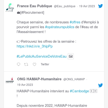
France Eau Publique
@Eau_publique
·
19 Avr 2023
💼[#Recrutement]
Chaque semaine, de nombreuses
#offres
d'#emploi à
pourvoir parmi les
#opérateurspublics
de l'#eau et de
l'#assainissement !
👉Retrouvez les offres de la semaine :
https://lnkd.in/e_3hipPp
#LePublicAuServiceDeVotreEau
Twitter
ONG HAMAP-Humanitaire
@ONG_HAMAP
·
19 Avr 2023
HAMAP-Humanitaire intervient au
#Cambodge
🇰🇭
!
Depuis novembre 2022, HAMAP-Humanitaire