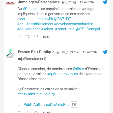
Jumelages-Partenariats
@J_Pmag
·
19 Avr 2023
Au
#Sénégal
, les populations rurales davantage
impliquées dans la gouvernance des services
d'
eau............https://bit.ly/3A71i3T
#eau
#assainissement
#developpementdurable
#gouvernance
#kebetu
#zonerurale
@PR_Senegal
Twitter
France Eau Publique
@Eau_publique
·
19 Avr 2023
💼[#Recrutement]
Chaque semaine, de nombreuses
#offres
d'#emploi à
pourvoir parmi les
#opérateurspublics
de l'#eau et de
l'#assainissement !
👉Retrouvez les offres de la semaine :
https://lnkd.in/e_3hipPp
#LePublicAuServiceDeVotreEau
Twitter