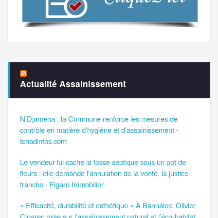
Actualité Assainissement
N'Djamena : la Commune renforce les mesures de
contrôle en matière d’hygiène et d’assainissement -
tchadinfos.com
Le vendeur lui cache la fosse septique sous un pot de
fleurs : elle demande l'annulation de la vente, la justice
tranche - Figaro Immobilier
« Efficacité, durabilité et esthétique » À Bannalec, Olivier
Cloarec mise sur l’assainissement naturel et l’éco-habitat