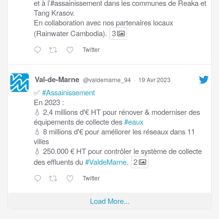
et à l’#assainissement dans les communes de Reaka et
Tang Krasov.
En collaboration avec nos partenaires locaux
(Rainwater Cambodia).
3
Twitter
Val-de-Marne
@valdemarne_94
·
19 Avr 2023
✅
#Assainissement
En 2023 :
💧 2,4 millions d'€ HT pour rénover & moderniser des
équipements de collecte des
#eaux
💧 8 millions d'€ pour améliorer les réseaux dans 11
villes
💧 250.000 € HT pour contrôler le système de collecte
des effluents du
#ValdeMarne
.
2
Twitter
Load More...