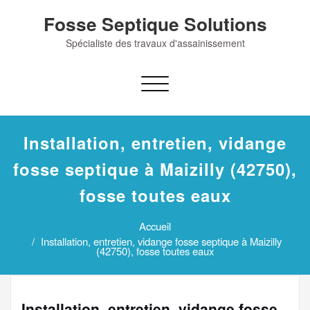
Skip
Fosse Septique Solutions
to
content
Spécialiste des travaux d'assainissement
Afficher/masquer
la
navigation
Installation, entretien, vidange
fosse septique à Maizilly (42750),
fosse toutes eaux
Accueil
Installation, entretien, vidange fosse septique à Maizilly
(42750), fosse toutes eaux
Installation, entretien, vidange fosse