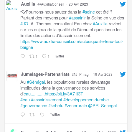
Auxilia
@AuxiliaConseil
·
20 Avr 2023
👓Pourrons-nous sauter dans la
#seine
cet été ?
Partant des moyens pour
#assainir
la Seine en vue des
#JO
, A. Thomas, consultant Eau chez
#Auxilia
revient
sur les enjeux de la qualité de l’#eau et questionne les
limites des actions d’#assainissement.
https://www.auxilia-conseil.com/actus/qualite-leau-tout-
baigne
1
1
Twitter
Jumelages-Partenariats
@J_Pmag
·
19 Avr 2023
Au
#Sénégal
, les populations rurales davantage
impliquées dans la gouvernance des services
d'
eau............https://bit.ly/3A71i3T
#eau
#assainissement
#developpementdurable
#gouvernance
#kebetu
#zonerurale
@PR_Senegal
Twitter