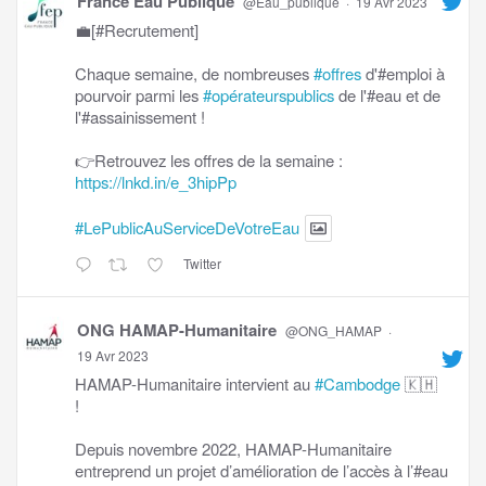
France Eau Publique
@Eau_publique
·
19 Avr 2023
💼[#Recrutement]
Chaque semaine, de nombreuses
#offres
d'#emploi à
pourvoir parmi les
#opérateurspublics
de l'#eau et de
l'#assainissement !
👉Retrouvez les offres de la semaine :
https://lnkd.in/e_3hipPp
#LePublicAuServiceDeVotreEau
Twitter
ONG HAMAP-Humanitaire
@ONG_HAMAP
·
19 Avr 2023
HAMAP-Humanitaire intervient au
#Cambodge
🇰🇭
!
Depuis novembre 2022, HAMAP-Humanitaire
entreprend un projet d’amélioration de l’accès à l’#eau