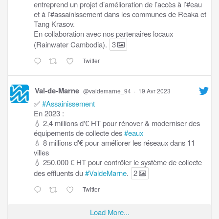
entreprend un projet d’amélioration de l’accès à l’#eau
et à l’#assainissement dans les communes de Reaka et
Tang Krasov.
En collaboration avec nos partenaires locaux
(Rainwater Cambodia).
3
Twitter
Val-de-Marne
@valdemarne_94
·
19 Avr 2023
✅
#Assainissement
En 2023 :
💧 2,4 millions d'€ HT pour rénover & moderniser des
équipements de collecte des
#eaux
💧 8 millions d'€ pour améliorer les réseaux dans 11
villes
💧 250.000 € HT pour contrôler le système de collecte
des effluents du
#ValdeMarne
.
2
Twitter
Load More...