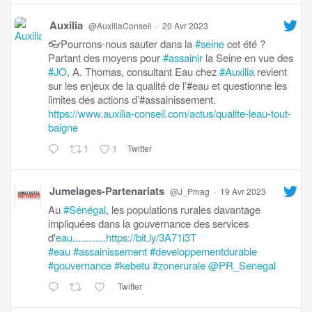
Auxilia
@AuxiliaConseil
·
20 Avr 2023
👓Pourrons-nous sauter dans la
#seine
cet été ?
Partant des moyens pour
#assainir
la Seine en vue des
#JO
, A. Thomas, consultant Eau chez
#Auxilia
revient
sur les enjeux de la qualité de l’#eau et questionne les
limites des actions d’#assainissement.
https://www.auxilia-conseil.com/actus/qualite-leau-tout-
baigne
1
1
Twitter
Jumelages-Partenariats
@J_Pmag
·
19 Avr 2023
Au
#Sénégal
, les populations rurales davantage
impliquées dans la gouvernance des services
d'
eau............https://bit.ly/3A71i3T
#eau
#assainissement
#developpementdurable
#gouvernance
#kebetu
#zonerurale
@PR_Senegal
Twitter