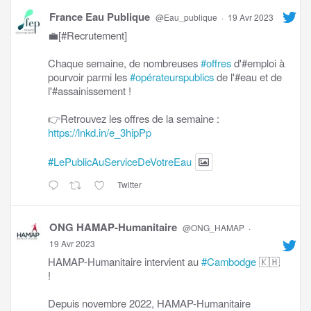
France Eau Publique
@Eau_publique
·
19 Avr 2023
💼[#Recrutement]
Chaque semaine, de nombreuses
#offres
d'#emploi à
pourvoir parmi les
#opérateurspublics
de l'#eau et de
l'#assainissement !
👉Retrouvez les offres de la semaine :
https://lnkd.in/e_3hipPp
#LePublicAuServiceDeVotreEau
Twitter
ONG HAMAP-Humanitaire
@ONG_HAMAP
·
19 Avr 2023
HAMAP-Humanitaire intervient au
#Cambodge
🇰🇭
!
Depuis novembre 2022, HAMAP-Humanitaire