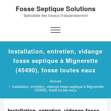
Skip
Fosse Septique Solutions
to
content
Spécialiste des travaux d'assainissement
Afficher/masquer
la
navigation
Installation, entretien, vidange
fosse septique à Mignerette
(45490), fosse toutes eaux
Accueil
Installation, entretien, vidange fosse septique à Mignerette
(45490), fosse toutes eaux
Installation, entretien, vidange fosse