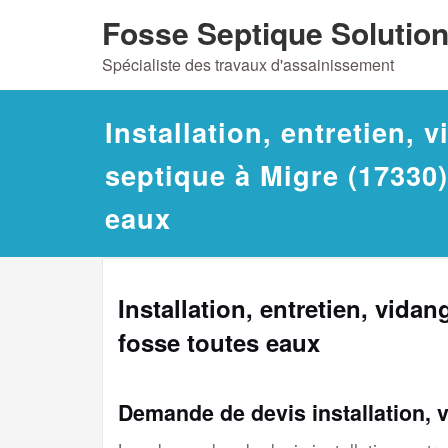
Skip
Fosse Septique Solutio
to
Spécialiste des travaux d'assainissement
content
Installation, entretien, 
septique à Migre (17330)
eaux
Installation, entretien, vida
fosse toutes eaux
Demande de devis installation, 