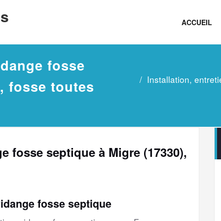
ns
ACCUEIL
vidange fosse
Installation, entre
, fosse toutes
nge fosse septique à Migre (17330),
vidange fosse septique