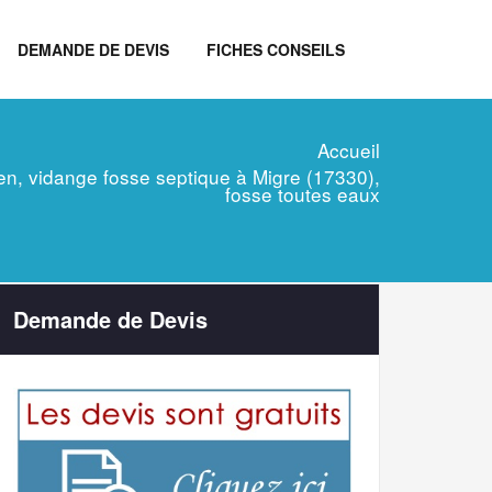
DEMANDE DE DEVIS
FICHES CONSEILS
Accueil
tien, vidange fosse septique à Migre (17330),
fosse toutes eaux
Demande de Devis