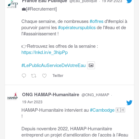
France Eau Publique
@Eau_publique
·
19 Avr 2023
💼[#Recrutement]
Chaque semaine, de nombreuses
#offres
d'#emploi à
pourvoir parmi les
#opérateurspublics
de l'#eau et de
l'#assainissement !
👉Retrouvez les offres de la semaine :
https://lnkd.in/e_3hipPp
#LePublicAuServiceDeVotreEau
Twitter
ONG HAMAP-Humanitaire
@ONG_HAMAP
·
19 Avr 2023
HAMAP-Humanitaire intervient au
#Cambodge
🇰🇭
!
Depuis novembre 2022, HAMAP-Humanitaire
entreprend un projet d’amélioration de l’accès à l’#eau