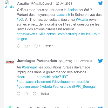
Auxilia
@AuxiliaConseil
·
20 Avr 2023
👓Pourrons-nous sauter dans la
#seine
cet été ?
Partant des moyens pour
#assainir
la Seine en vue des
#JO
, A. Thomas, consultant Eau chez
#Auxilia
revient
sur les enjeux de la qualité de l’#eau et questionne les
limites des actions d’#assainissement.
https://www.auxilia-conseil.com/actus/qualite-leau-tout-
baigne
1
1
Twitter
Jumelages-Partenariats
@J_Pmag
·
19 Avr 2023
Au
#Sénégal
, les populations rurales davantage
impliquées dans la gouvernance des services
d'
eau............https://bit.ly/3A71i3T
#eau
#assainissement
#developpementdurable
#gouvernance
#kebetu
#zonerurale
@PR_Senegal
Twitter