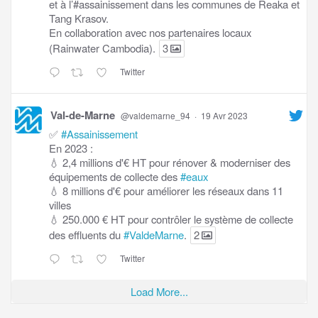
et à l’#assainissement dans les communes de Reaka et
Tang Krasov.
En collaboration avec nos partenaires locaux
(Rainwater Cambodia).
3
Twitter
Val-de-Marne
@valdemarne_94
·
19 Avr 2023
✅
#Assainissement
En 2023 :
💧 2,4 millions d'€ HT pour rénover & moderniser des
équipements de collecte des
#eaux
💧 8 millions d'€ pour améliorer les réseaux dans 11
villes
💧 250.000 € HT pour contrôler le système de collecte
des effluents du
#ValdeMarne
.
2
Twitter
Load More...