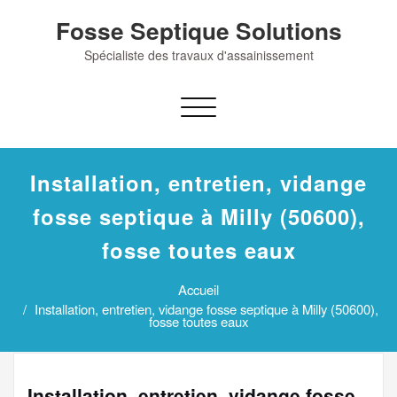
Skip
Fosse Septique Solutions
to
content
Spécialiste des travaux d'assainissement
Afficher/masquer
la
navigation
Installation, entretien, vidange
fosse septique à Milly (50600),
fosse toutes eaux
Accueil
Installation, entretien, vidange fosse septique à Milly (50600),
fosse toutes eaux
Installation, entretien, vidange fosse