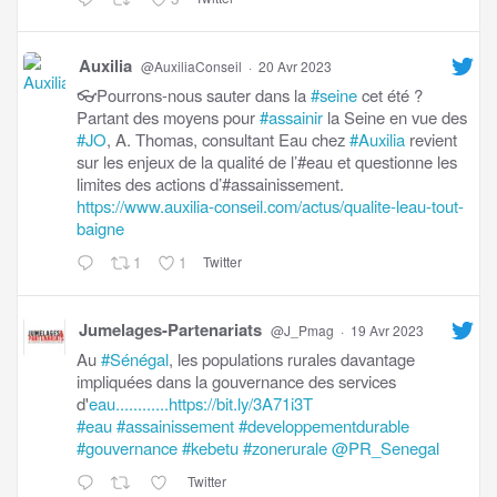
Auxilia
@AuxiliaConseil
·
20 Avr 2023
👓Pourrons-nous sauter dans la
#seine
cet été ?
Partant des moyens pour
#assainir
la Seine en vue des
#JO
, A. Thomas, consultant Eau chez
#Auxilia
revient
sur les enjeux de la qualité de l’#eau et questionne les
limites des actions d’#assainissement.
https://www.auxilia-conseil.com/actus/qualite-leau-tout-
baigne
1
1
Twitter
Jumelages-Partenariats
@J_Pmag
·
19 Avr 2023
Au
#Sénégal
, les populations rurales davantage
impliquées dans la gouvernance des services
d'
eau............https://bit.ly/3A71i3T
#eau
#assainissement
#developpementdurable
#gouvernance
#kebetu
#zonerurale
@PR_Senegal
Twitter