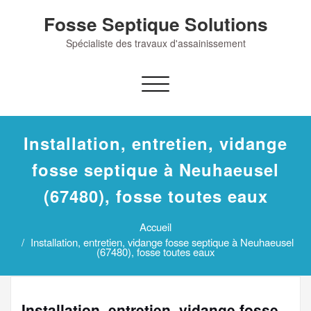
Skip
Fosse Septique Solutions
to
content
Spécialiste des travaux d'assainissement
Afficher/masquer
la
navigation
Installation, entretien, vidange
fosse septique à Neuhaeusel
(67480), fosse toutes eaux
Accueil
Installation, entretien, vidange fosse septique à Neuhaeusel
(67480), fosse toutes eaux
Installation, entretien, vidange fosse