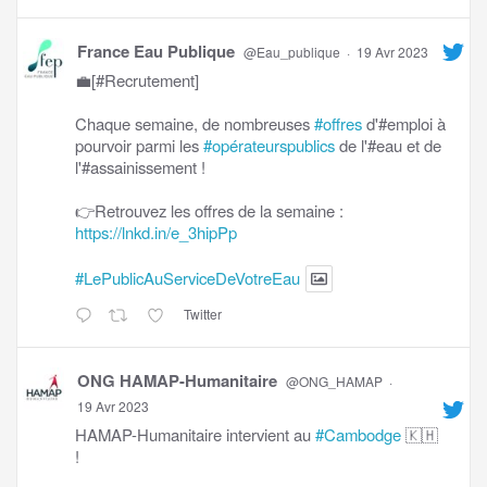
France Eau Publique
@Eau_publique
·
19 Avr 2023
💼[#Recrutement]
Chaque semaine, de nombreuses
#offres
d'#emploi à
pourvoir parmi les
#opérateurspublics
de l'#eau et de
l'#assainissement !
👉Retrouvez les offres de la semaine :
https://lnkd.in/e_3hipPp
#LePublicAuServiceDeVotreEau
Twitter
ONG HAMAP-Humanitaire
@ONG_HAMAP
·
19 Avr 2023
HAMAP-Humanitaire intervient au
#Cambodge
🇰🇭
!