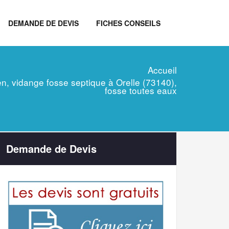
DEMANDE DE DEVIS
FICHES CONSEILS
Accueil
tien, vidange fosse septique à Orelle (73140),
fosse toutes eaux
Demande de Devis