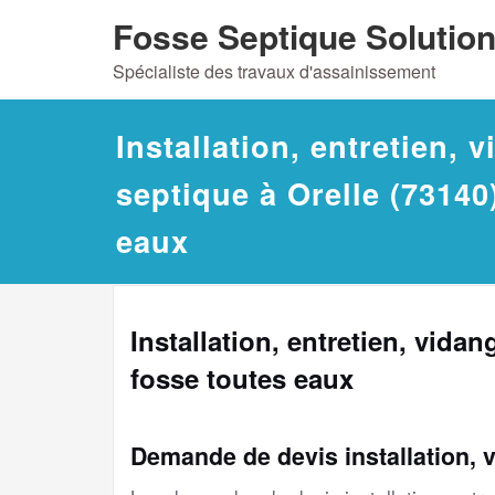
Skip
Fosse Septique Solutio
to
Spécialiste des travaux d'assainissement
content
Installation, entretien, 
septique à Orelle (73140
eaux
Installation, entretien, vidan
fosse toutes eaux
Demande de devis installation, 