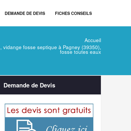
DEMANDE DE DEVIS
FICHES CONSEILS
Accueil
ien, vidange fosse septique à Pagney (39350),
fosse toutes eaux
Demande de Devis