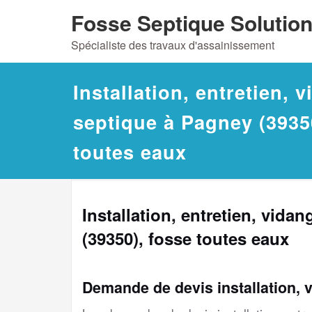
Skip
Fosse Septique Solutio
to
Spécialiste des travaux d'assainissement
content
Installation, entretien, 
septique à Pagney (3935
toutes eaux
Installation, entretien, vida
(39350), fosse toutes eaux
Demande de devis installation, 