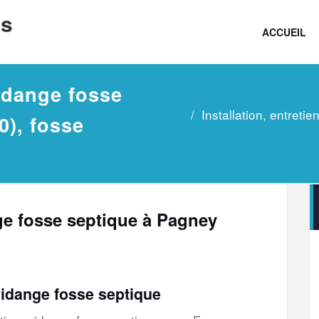
ns
ACCUEIL
vidange fosse
Installation, entret
0), fosse
nge fosse septique à Pagney
vidange fosse septique