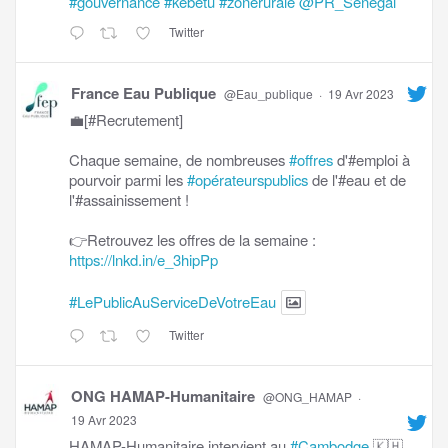
#gouvernance
#kebetu
#zonerurale
@PR_Senegal
Twitter
France Eau Publique
@Eau_publique
·
19 Avr 2023
💼[#Recrutement]
Chaque semaine, de nombreuses
#offres
d'#emploi à
pourvoir parmi les
#opérateurspublics
de l'#eau et de
l'#assainissement !
👉Retrouvez les offres de la semaine :
https://lnkd.in/e_3hipPp
#LePublicAuServiceDeVotreEau
Twitter
ONG HAMAP-Humanitaire
@ONG_HAMAP
·
19 Avr 2023
HAMAP-Humanitaire intervient au
#Cambodge
🇰🇭