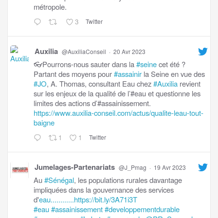
métropole.
3
Twitter
Auxilia
@AuxiliaConseil
·
20 Avr 2023
👓Pourrons-nous sauter dans la
#seine
cet été ?
Partant des moyens pour
#assainir
la Seine en vue des
#JO
, A. Thomas, consultant Eau chez
#Auxilia
revient
sur les enjeux de la qualité de l’#eau et questionne les
limites des actions d’#assainissement.
https://www.auxilia-conseil.com/actus/qualite-leau-tout-
baigne
1
1
Twitter
Jumelages-Partenariats
@J_Pmag
·
19 Avr 2023
Au
#Sénégal
, les populations rurales davantage
impliquées dans la gouvernance des services
d'
eau............https://bit.ly/3A71i3T
#eau
#assainissement
#developpementdurable