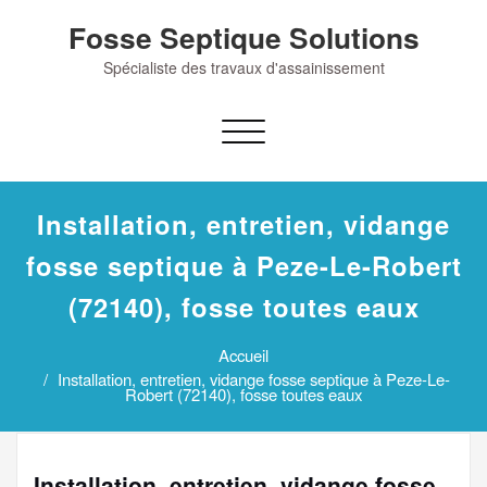
Skip
Fosse Septique Solutions
to
content
Spécialiste des travaux d'assainissement
Afficher/masquer
la
navigation
Installation, entretien, vidange
fosse septique à Peze-Le-Robert
(72140), fosse toutes eaux
Accueil
Installation, entretien, vidange fosse septique à Peze-Le-
Robert (72140), fosse toutes eaux
Installation, entretien, vidange fosse