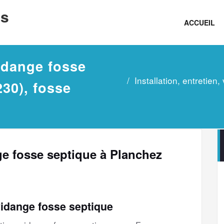
ns
ACCUEIL
vidange fosse
Installation, entretie
30), fosse
nge fosse septique à Planchez
vidange fosse septique