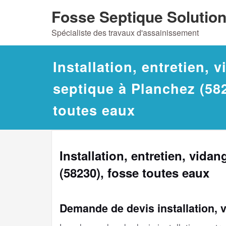
Skip
Fosse Septique Solutio
to
Spécialiste des travaux d'assainissement
content
Installation, entretien, 
septique à Planchez (582
toutes eaux
Installation, entretien, vida
(58230), fosse toutes eaux
Demande de devis installation, 