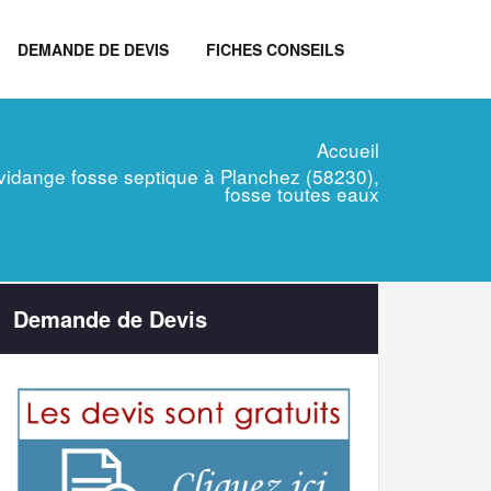
DEMANDE DE DEVIS
FICHES CONSEILS
Accueil
n, vidange fosse septique à Planchez (58230),
fosse toutes eaux
Demande de Devis