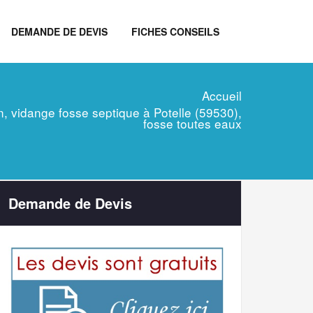
DEMANDE DE DEVIS
FICHES CONSEILS
Accueil
ien, vidange fosse septique à Potelle (59530),
fosse toutes eaux
Demande de Devis