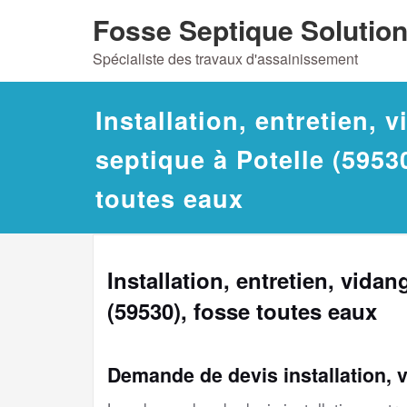
Skip
Fosse Septique Solutio
to
Spécialiste des travaux d'assainissement
content
Installation, entretien, 
septique à Potelle (5953
toutes eaux
Installation, entretien, vida
(59530), fosse toutes eaux
Demande de devis installation, 