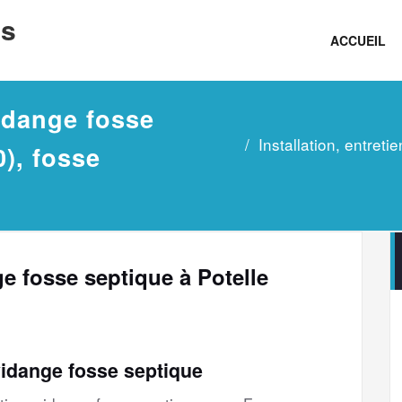
ns
ACCUEIL
vidange fosse
Installation, entret
0), fosse
nge fosse septique à Potelle
vidange fosse septique