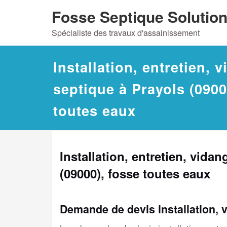
Skip
Fosse Septique Solutio
to
Spécialiste des travaux d'assainissement
content
Installation, entretien, 
septique à Prayols (0900
toutes eaux
Installation, entretien, vida
(09000), fosse toutes eaux
Demande de devis installation, 