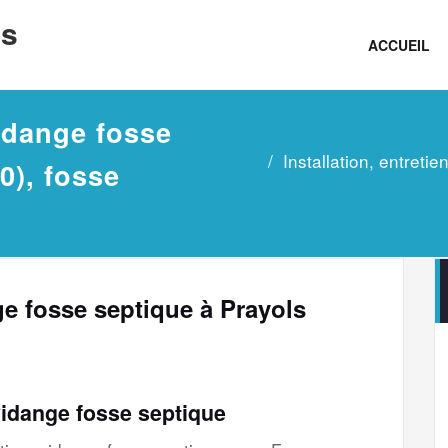
ns
ACCUEIL
vidange fosse
Installation, entreti
0), fosse
nge fosse septique à Prayols
vidange fosse septique