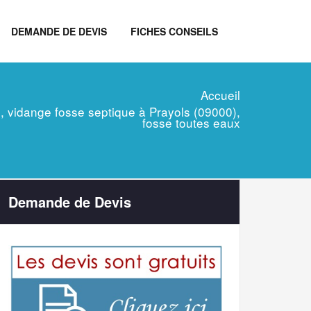
DEMANDE DE DEVIS
FICHES CONSEILS
Accueil
en, vidange fosse septique à Prayols (09000),
fosse toutes eaux
Demande de Devis