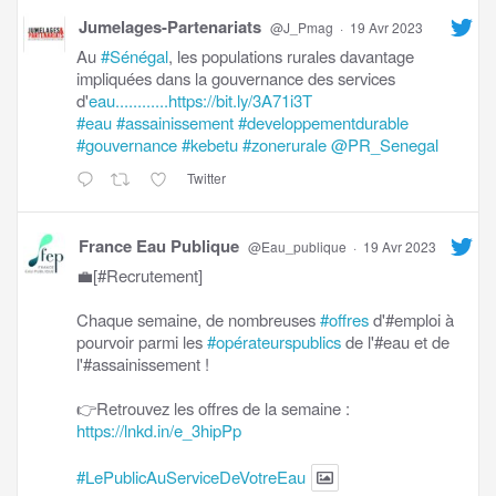
Jumelages-Partenariats
@J_Pmag
·
19 Avr 2023
Au
#Sénégal
, les populations rurales davantage
impliquées dans la gouvernance des services
d'
eau............https://bit.ly/3A71i3T
#eau
#assainissement
#developpementdurable
#gouvernance
#kebetu
#zonerurale
@PR_Senegal
Twitter
France Eau Publique
@Eau_publique
·
19 Avr 2023
💼[#Recrutement]
Chaque semaine, de nombreuses
#offres
d'#emploi à
pourvoir parmi les
#opérateurspublics
de l'#eau et de
l'#assainissement !
👉Retrouvez les offres de la semaine :
https://lnkd.in/e_3hipPp
#LePublicAuServiceDeVotreEau