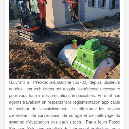
Œuvrant à Prez-Sous-Lafauche (52700) depuis plusieurs
années, nos techniciens ont acquis l’expérience nécessaire
pour vous fournir des prestations impeccables. En effet nos
agents travaillent en respectant la réglementation applicable
au secteur de l’assainissement. Ils effectuent les travaux
d’entretien, de surveillance, de curage et de nettoyage du
système d’évacuation des eaux usées. Par ailleurs Fosse
Septique Solutions bénéficie de l’agrément préfectoral pour