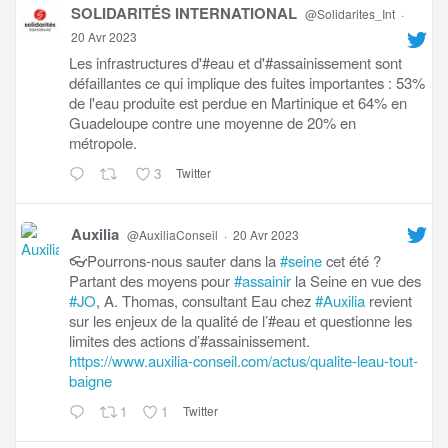
SOLIDARITÉS INTERNATIONAL
@Solidarites_Int
·
20 Avr 2023
Les infrastructures d'#eau et d'#assainissement sont
défaillantes ce qui implique des fuites importantes : 53%
de l'eau produite est perdue en Martinique et 64% en
Guadeloupe contre une moyenne de 20% en
métropole.
3
Twitter
Auxilia
@AuxiliaConseil
·
20 Avr 2023
👓Pourrons-nous sauter dans la
#seine
cet été ?
Partant des moyens pour
#assainir
la Seine en vue des
#JO
, A. Thomas, consultant Eau chez
#Auxilia
revient
sur les enjeux de la qualité de l’#eau et questionne les
limites des actions d’#assainissement.
https://www.auxilia-conseil.com/actus/qualite-leau-tout-
baigne
1
1
Twitter